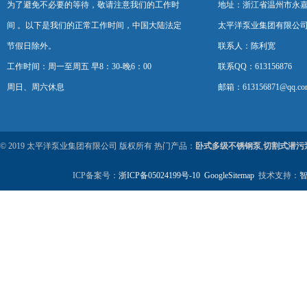
为了避免不必要的等待，敬请注意我们的工作时
地址：浙江省温州市永
间 。以下是我们的正常工作时间，中国大陆法定
太平洋泵业集团有限公
节假日除外。
联系人：陈利宽
工作时间：周一至周五 早8：30-晚6：00
联系QQ：613156876
周日、周六休息
邮箱：613156871@qq.co
© 2019 太平洋泵业集团有限公司 版权所有 热门产品：
卧式多级不锈钢泵
,
切割式潜污
ICP备案号：
浙ICP备05024199号-10
GoogleSitemap
技术支持：