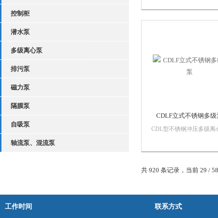
参数，参照ISO2858和的
控制柜
管道离心泵标准JB/T53058-
进行设计制造的高效节能
潜水泵
品。该泵采用*水力模型
设计而成。同时根据使用温.
多级离心泵
排污泵
磁力泵
隔膜泵
CDLF立式不锈钢多级
自吸泵
CDL型不锈钢冲压多级离
该系列是本厂集汽车工业
轴流泵、混流泵
拉挤压技术与凸焊接技术
艺为一体的立体泵，采用
先进制泵技术制造而成,该
共 920 条记录，当前 29 / 5
列水力模型先进,高效节能
内部叶采用不锈钢冲压成形
流道光滑,避免...
工作时间
联系方式