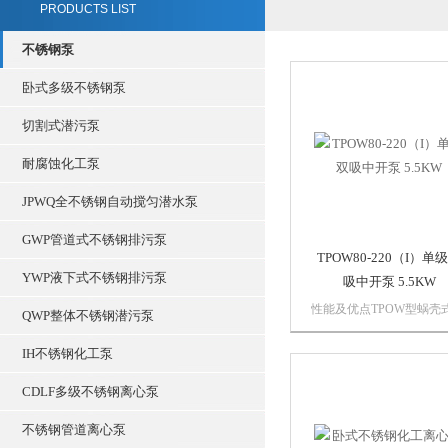
PRODUCTS LIST
不锈钢泵
卧式多级不锈钢泵
切割式潜污泵
耐腐蚀化工泵
JPWQ全不锈钢自动搅匀潜水泵
GWP管道式不锈钢排污泵
TPOW80-220（I）单
YWP液下式不锈钢排污泵
吸中开泵 5.5KW
性能及优点TPOW型蜗壳
QWP整体不锈钢潜污泵
平中开离心泵结构紧凑，
空间小，轴向尺寸小，振
IH不锈钢化工泵
噪声低、转子部件，轴向
短且刚性好，泵轴采用高
CDLF多级不锈钢离心泵
轴承支撑。应用范围自来
不锈钢管道离心泵
增压送水，空调循环用水