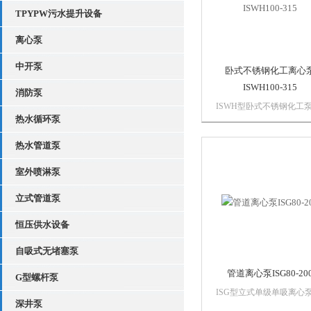
防系统，工业供水...
TPYPW污水提升设备
离心泵
中开泵
卧式不锈钢化工离心
ISWH100-315
消防泵
ISWH型卧式不锈钢化工
热水循环泵
据IH型离心泵与立式泵的
构组合设计，并严格按照
热水管道泵
ISO2858和的国家管道离
标准JB/T53058-93进行设
室外喷淋泵
造的高效节能产品。该泵
*水力模型优化设计而成...
立式管道泵
恒压供水设备
自吸式无堵塞泵
管道离心泵ISG80-20
G型螺杆泵
ISG型立式单级单吸离心
深井泵
据IS型离心泵与管道泵之