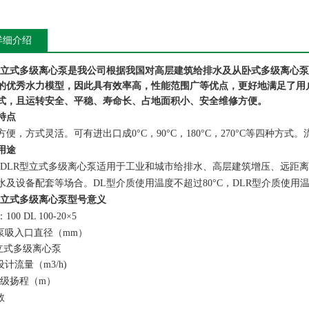
详细介绍
型立式多级离心泵
是我公司根据我国对高层建筑给排水及从卧式多级离心泵
的优秀水力模型，因此具有效率高，性能范围广等优点，更好地满足了用
式，且运转安全、平稳、寿命长、占地面积小、安全维修方便。
特点
便，方式灵活。可有进出口成0°C，90°C，180°C，270°C等四种方式。流量：5-
用途
、DLR型立式多级离心泵适用于工业和城市给排水、高层建筑增压、远距
水及设备配套等场合。DL型介质使用温度不超过80°C，DLR型介质使用温度
型立式多级离心泵型号意义
00 DL 100-20×5
0-泵吸入口直径（mm）
-立式多级离心泵
-设计流量（m3/h)
-单级扬程（m）
数