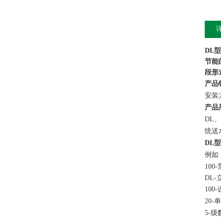
DL
节能
段形
产品
安装方
产品
DL
统送
DL
例如：1
10
DL
100
20
5-级