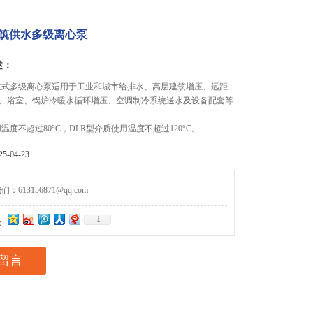
建筑供水多级离心泵
述：
型立式多级离心泵适用于工业和城市给排水、高层建筑增压、远距
、浴室、锅炉冷暖水循环增压、空调制冷系统送水及设备配套等
温度不超过80°C，DLR型介质使用温度不超过120°C。
-04-23
613156871@qq.com
1
：
留言