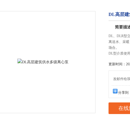
DL高层
简要描
DL、DLR
离送水、采暖
场合。
DL型介质使用
更新时间：2025
发邮件给我们：
分享到
在线