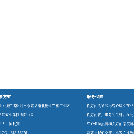
系方式
服务保障
址：浙江省温州市永嘉县瓯北街道三桥工业区
良好的沟通和与客户建立互相
平洋泵业集团有限公司
良好的客户服务的关键。在与
系人：陈利宽
客户保持热情和友好的态度是
QQ：613156876
需要与我们交流，当客户找到