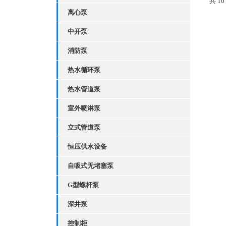
共 1
离心泵
中开泵
消防泵
热水循环泵
热水管道泵
室外喷淋泵
立式管道泵
恒压供水设备
自吸式无堵塞泵
G型螺杆泵
深井泵
控制柜