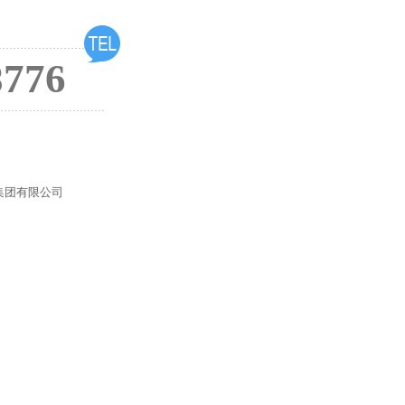
8776
集团有限公司