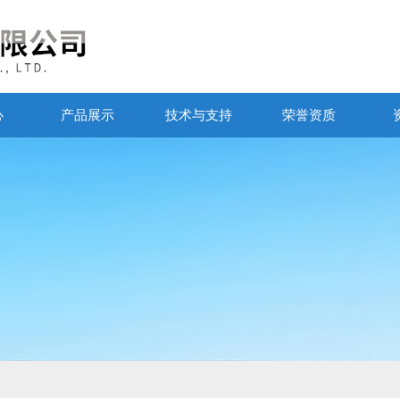
心
产品展示
技术与支持
荣誉资质