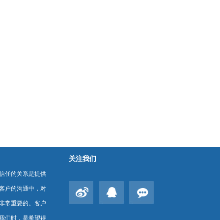
关注我们
信任的关系是提供
客户的沟通中，对
非常重要的。客户
我们时，是希望得