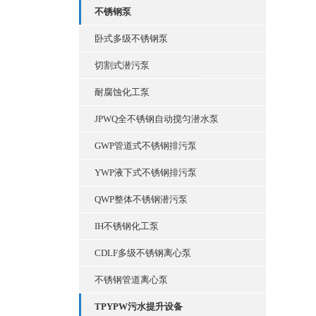
不锈钢泵
卧式多级不锈钢泵
切割式潜污泵
耐腐蚀化工泵
JPWQ全不锈钢自动搅匀潜水泵
GWP管道式不锈钢排污泵
YWP液下式不锈钢排污泵
QWP整体不锈钢潜污泵
IH不锈钢化工泵
CDLF多级不锈钢离心泵
不锈钢管道离心泵
TPYPW污水提升设备