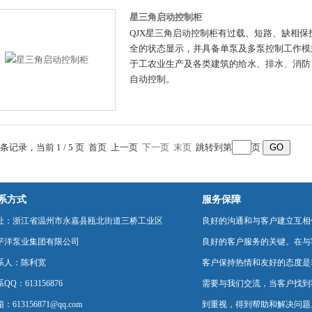
星三角启动控制柜
QJX星三角启动控制柜有过载、短路、缺相
全的状态显示，并具备单泵及多泵控制工作模
于工农业生产及各类建筑的给水、排水、消防
自动控制。
0 条记录，当前 1 / 5 页 首页 上一页
下一页
末页
跳转到第
页
系方式
服务保障
址：浙江省温州市永嘉县瓯北街道三桥工业区
良好的沟通和与客户建立互相
平洋泵业集团有限公司
良好的客户服务的关键。在与
系人：陈利宽
客户保持热情和友好的态度是
QQ：613156876
需要与我们交流，当客户找到
：613156871@qq.com
到重视，得到帮助和解决问题