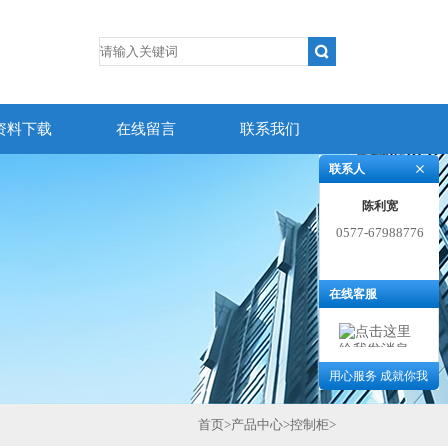
资料下载
在线留言
联系我们
联系人
陈利宽
0577-67988776
在线客服
用心服务 成就你我
首页
>
产品中心
>
控制柜
>