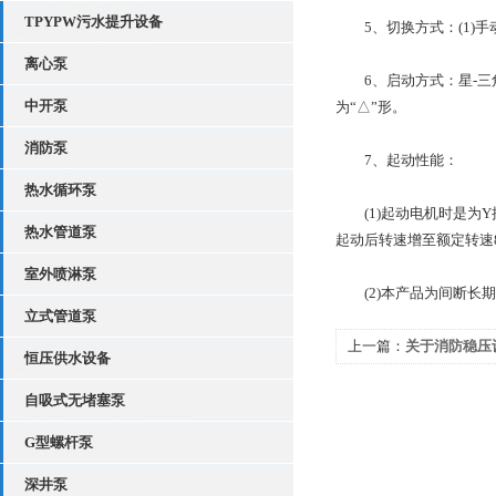
TPYPW污水提升设备
5、切换方式：(1)手动切
离心泵
6、启动方式：星-三角
中开泵
为“△”形。
消防泵
7、起动性能：
热水循环泵
(1)起动电机时是为Y接
热水管道泵
起动后转速增至额定转速
室外喷淋泵
(2)本产品为间断长期
立式管道泵
上一篇：
关于消防稳压
恒压供水设备
自吸式无堵塞泵
G型螺杆泵
深井泵