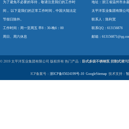
为了避免不必要的等待，敬请注意我们的工作时
地址：浙江省温州市永
间 。以下是我们的正常工作时间，中国大陆法定
太平洋泵业集团有限公
节假日除外。
联系人：陈利宽
工作时间：周一至周五 早8：30-晚6：00
联系QQ：613156876
周日、周六休息
邮箱：613156871@qq.co
© 2019 太平洋泵业集团有限公司 版权所有 热门产品：
卧式多级不锈钢泵
,
切割式潜污
ICP备案号：
浙ICP备05024199号-10
GoogleSitemap
技术支持：