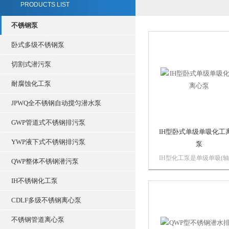
PRODUCTS LIST
不锈钢泵
卧式多级不锈钢泵
切割式潜污泵
耐腐蚀化工泵
JPWQ全不锈钢自动搅匀潜水泵
GWP管道式不锈钢排污泵
IH型卧式单级单吸化工
YWP液下式不锈钢排污泵
泵
IH型化工泵是单级单吸(
QWP整体不锈钢潜污泵
吸入)悬臂式离心泵，供输
不含固体颗粒具有腐蚀性
IH不锈钢化工泵
度类似水的液体。其标记
定性能和尺寸等效采用标
CDLF多级不锈钢离心泵
ISO2858，具有性能范围
不锈钢管道离心泵
效率高、“三化”水平高和