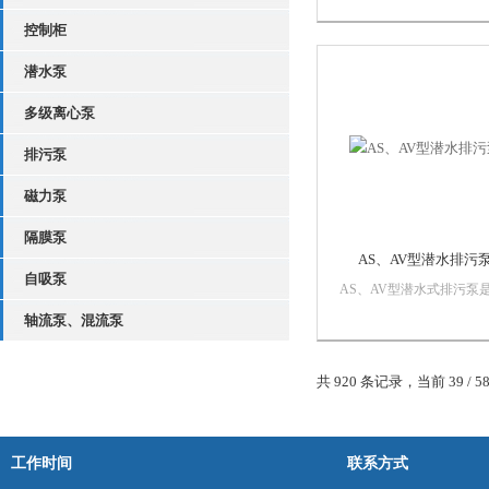
内水泵的使用特点而研制
控制柜
的新一代泵类产品，具有
*、防缠绕、无堵塞、自
潜水泵
装和自动控制等特点，在
固体颗粒和长纤维垃圾方
多级离心泵
具有独*果。 该泵...
排污泵
磁力泵
隔膜泵
AS、AV型潜水排污
自吸泵
AS、AV型潜水式排污泵
司采用德国ABS公司先进
轴流泵、混流泵
术研发而成，此泵具有带
的结构，能将污水中长纤
袋、带、草、布条等物质
共 920 条记录，当前 39 / 5
裂、切断，然后顺利排放
别适合于输送含有坚硬固
纤维物的液体以及...
工作时间
联系方式