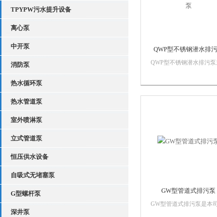
方便等特点...
TPYPW污水提升设备
离心泵
中开泵
QWP型不锈钢潜水排
QWP型不锈钢潜水排污泵
消防泵
要部件由叶轮、泵体、底
水电机组成,其部件均为不
热水循环泵
钢材质，耐腐蚀无泄漏，
热水管道泵
大，康堵塞。水泵和电机
一根轴，由于水泵位于整
室外喷淋泵
污泵Z下端，它能Z大限度
吸地面积余污水。叶...
立式管道泵
恒压供水设备
自吸式无堵塞泵
GW型管道式排污泵
G型螺杆泵
GW型管道式排污泵是本
深井泵
引进*技术的基础上，结