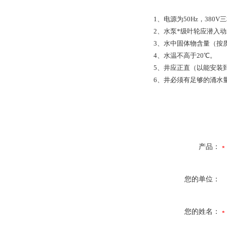
1、电源为50Hz，380
2、水泵*级叶轮应潜入
3、水中固体物含量（按质量
4、水温不高于20℃。
5、井应正直（以能安装
6、井必须有足够的涌水
产品：
您的单位：
您的姓名：