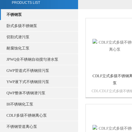
PRODUCTS LIST
不锈钢泵
卧式多级不锈钢泵
切割式潜污泵
耐腐蚀化工泵
JPWQ全不锈钢自动搅匀潜水泵
GWP管道式不锈钢排污泵
CDLF立式多级不锈钢
YWP液下式不锈钢排污泵
泵
CDL/CDLF立式多级不锈
QWP整体不锈钢潜污泵
压泵是我司在国外优秀泵
础上结合用户的使用要求
IH不锈钢化工泵
制造的新一代多功能产品
以输送从自来水到工业液
CDLF多级不锈钢离心泵
各种不同介质，适应于不
不锈钢管道离心泵
度、流量和压力范围。该