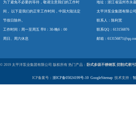
为了避免不必要的等待，敬请注意我们的工作时
地址：浙江省温州市永
间 。以下是我们的正常工作时间，中国大陆法定
太平洋泵业集团有限公
节假日除外。
联系人：陈利宽
工作时间：周一至周五 早8：30-晚6：00
联系QQ：613156876
周日、周六休息
邮箱：613156871@qq.co
© 2019 太平洋泵业集团有限公司 版权所有 热门产品：
卧式多级不锈钢泵
,
切割式潜污
ICP备案号：
浙ICP备05024199号-10
GoogleSitemap
技术支持：