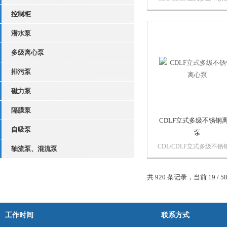
压泵是我司在国外优秀泵
控制柜
础上结合用户的使用要求
制造的新一代多功能产品
潜水泵
以输送从自来水到工业液
各种不同介质，适应于不
多级离心泵
度、流量和压力范围。该
其主机部分是...
排污泵
磁力泵
隔膜泵
CDLF立式多级不锈钢
自吸泵
泵
CDL/CDLF立式多级不锈
轴流泵、混流泵
压泵是我司在国外优秀泵
础上结合用户的使用要求
共 920 条记录，当前 19 / 5
制造的新一代多功能产品
以输送从自来水到工业液
各种不同介质，适应于不
度、流量和压力范围。该
工作时间
联系方式
其主机部分是...