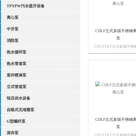
其主机部分是...
TPYPW污水提升设备
离心泵
中开泵
CDLF立式多级不锈钢
泵
消防泵
CDL/CDLF立式多级不锈
热水循环泵
压泵是我司在国外优秀泵
础上结合用户的使用要求
热水管道泵
制造的新一代多功能产品
以输送从自来水到工业液
室外喷淋泵
各种不同介质，适应于不
度、流量和压力范围。该
立式管道泵
其主机部分是...
恒压供水设备
自吸式无堵塞泵
CDLF立式多级不锈钢
G型螺杆泵
泵
深井泵
CDL/CDLF立式多级不锈