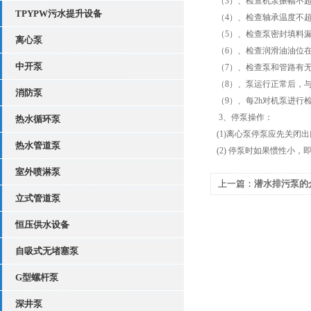
（3）、检查机泵振幅不超过
TPYPW污水提升设备
（4）、检查轴承温度不超
（5）、检查泵密封填料漏失量
离心泵
（6）、检查润滑油油位在
中开泵
（7）、检查泵和管路有无
（8）、泵运行正常后，与
消防泵
（9）、每2h对机泵进行
3、停泵操作：
热水循环泵
(1)离心泵停泵应先关闭
热水管道泵
(2) 停泵时如果惯性小
室外喷淋泵
上一篇：
潜水排污泵的
立式管道泵
恒压供水设备
自吸式无堵塞泵
G型螺杆泵
深井泵