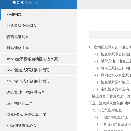
PRODUCTS LIST
不锈钢泵
卧式多级不锈钢泵
切割式潜污泵
1、启动前应做好如下准备
耐腐蚀化工泵
（1） 检查水泵设备的完
JPWQ全不锈钢自动搅匀潜水泵
（2） 轴承充油、油位正
（3） 将离心泵的进口阀
GWP管道式不锈钢排污泵
（4） 泵内注水或真空泵
YWP液下式不锈钢排污泵
（5） 检查轴封漏水情况
（6） 电机旋转方向正确
QWP整体不锈钢潜污泵
以上准备工作完成后，便
IH不锈钢化工泵
工况，注意关阀空转的时间
2、离心泵启后检查：
CDLF多级不锈钢离心泵
（1）、启泵后检查泵压、
（2）、听各部声音是否
不锈钢管道离心泵