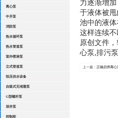
力逐渐增加
离心泵
于液体被甩
中开泵
池中的液体
消防泵
这样连续不
热水循环泵
原创文件，
热水管道泵
心泵,排污泵,消
室外喷淋泵
立式管道泵
上一篇：
正确启停离心
恒压供水设备
自吸式无堵塞泵
G型螺杆泵
深井泵
控制柜