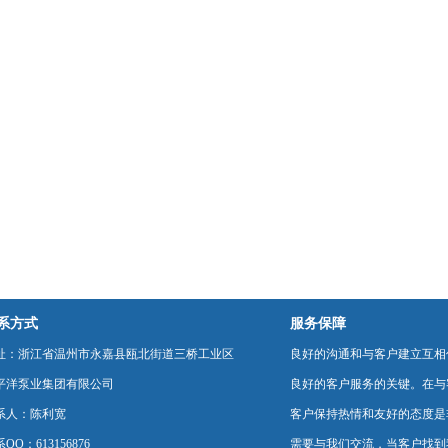
系方式
服务保障
址：浙江省温州市永嘉县瓯北街道三桥工业区
良好的沟通和与客户建立互相
平洋泵业集团有限公司
良好的客户服务的关键。在与
系人：陈利宽
客户保持热情和友好的态度是
QQ：613156876
需要与我们交流，当客户找到