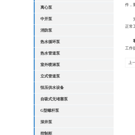
件，
离心泵
中开泵
另外
正常
消防泵
掌
热水循环泵
工作
热水管道泵
上
室外喷淋泵
养
立式管道泵
恒压供水设备
自吸式无堵塞泵
G型螺杆泵
深井泵
控制柜