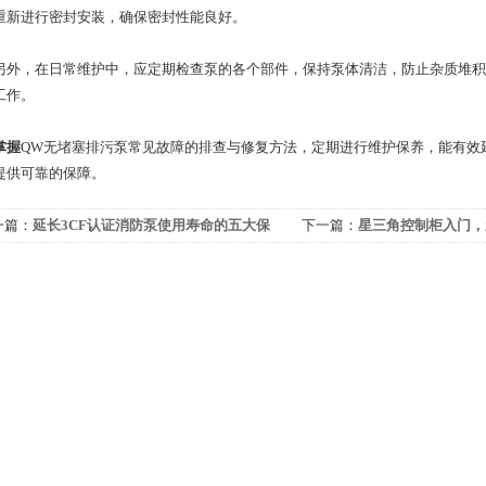
重新进行密封安装，确保密封性能良好。
，在日常维护中，应定期检查泵的各个部件，保持泵体清洁，防止杂质堆积
工作。
握
QW无堵塞排污泵常见故障的排查与修复方法，定期进行维护保养，能有效
提供可靠的保障。
一篇：
延长3CF认证消防泵使用寿命的五大保
下一篇：
星三角控制柜入门，
技巧