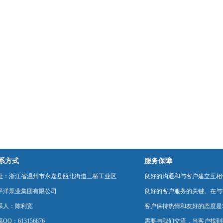
南
系方式
服务保障
址：浙江省温州市永嘉县瓯北街道三桥工业区
良好的沟通和与客户建立互相
平洋泵业集团有限公司
良好的客户服务的关键。在与
系人：陈利宽
客户保持热情和友好的态度是
QQ：613156876
需要与我们交流，当客户找到