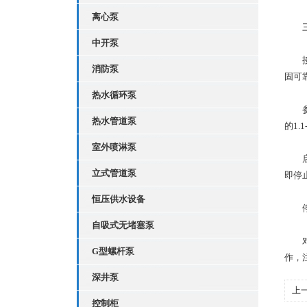
离心泵
三
中开泵
接线
消防泵
固可
热水循环泵
参数
热水管道泵
的1
室外喷淋泵
启动
立式管道泵
即停
恒压供水设备
停止
自吸式无堵塞泵
对于
G型螺杆泵
作，
深井泵
上
控制柜