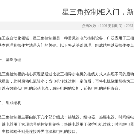
星三角控制柜入门，新
点击次数：1296 更新时间：2025-0
业自动化领域，星三角控制柜是一种常见的电气控制设备，广泛应用于三相
基本原理和操作方法是入门的关键。以下将从基础原理、组成结构以及操作要点
、基础原理
星三角控制柜
的核心原理是通过改变三相异步电机的接线方式来实现不同的启动
成星形，此时启动电流较小；当电机转速达到一定值后，再将电机绕组切换为三
可以有效降低电机的启动电流，减轻电网的负担，延长电机的使用寿命。
、组成结构
角控制柜主要由以下几个部分组成：接触器、继电器、热继电器、时间继电
；继电器用于实现信号的控制和转换；热继电器用于保护电机过载；时间继电器
；主接线端子则是连接外界电源和电机的接口。