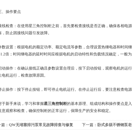
、操作要点
检查：在使用星三角控制柜之前，首先要检查接线是否正确，确保各相电源
靠，防止因接线问题引发故障。
设置：根据电机的额定功率、额定电流等参数，合理设置热继电器和时间继
.1-1.2倍；时间继电器的延时时间应根据电机的启动特性和负载情况确定，一般为3
操作：在确认接线正确且参数设置合理后，按下启动按钮，观察电机的运行
止电机运行，检查故障原因。
操作：按下停止按钮，即可停止电机运行。在停止运行后，要注意检查电源
新手来说，学习和掌握
星三角控制柜
的基本原理、组成结构和操作要点是入
注意观察和检查，确保控制柜的正常运行，保障生产的安全和稳定。
一篇：
QW无堵塞排污泵常见故障排查与修复
下一篇：
卧式多级不锈钢泵老