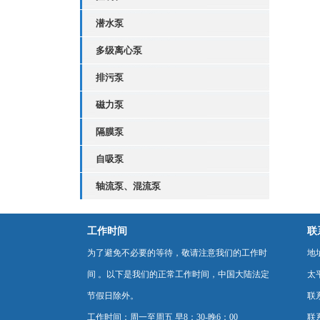
指
潜水泵
多级离心泵
排污泵
磁力泵
隔膜泵
自吸泵
轴流泵、混流泵
工作时间
联
为了避免不必要的等待，敬请注意我们的工作时
地
间 。以下是我们的正常工作时间，中国大陆法定
太
节假日除外。
联
工作时间：周一至周五 早8：30-晚6：00
联系