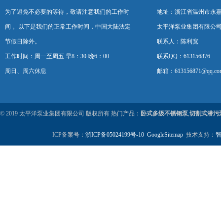
为了避免不必要的等待，敬请注意我们的工作时
地址：浙江省温州市永
间 。以下是我们的正常工作时间，中国大陆法定
太平洋泵业集团有限公
节假日除外。
联系人：陈利宽
工作时间：周一至周五 早8：30-晚6：00
联系QQ：613156876
周日、周六休息
邮箱：613156871@qq.co
© 2019 太平洋泵业集团有限公司 版权所有 热门产品：
卧式多级不锈钢泵
,
切割式潜污
ICP备案号：
浙ICP备05024199号-10
GoogleSitemap
技术支持：