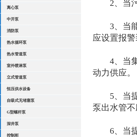
2、当污
离心泵
中开泵
3、当能
消防泵
应设置报警
热水循环泵
热水管道泵
4、当集
室外喷淋泵
动力供应。
立式管道泵
恒压供水设备
5、当提
自吸式无堵塞泵
泵出水管不
G型螺杆泵
深井泵
6、当提
控制柜