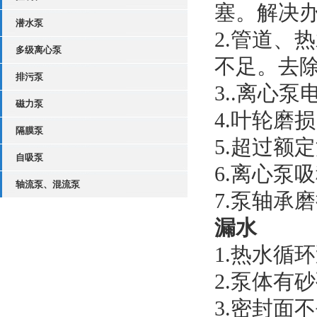
塞。解决
潜水泵
2.管道、
多级离心泵
不足。去
排污泵
3..离心
磁力泵
4.叶轮磨
隔膜泵
5.超过额
自吸泵
6.离心泵
轴流泵、混流泵
7.泵轴承
漏水
1.热水循
2.泵体有
3.密封面