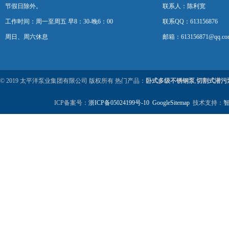
节假日除外。
联系人：陈利宽
工作时间：周一至周五 早8：30-晚6：00
联系QQ：613156876
周日、周六休息
邮箱：613156871@qq.co
© 2019 太平洋泵业集团有限公司 版权所有 热门产品：
卧式多级不锈钢泵
,
切割式潜污
ICP备案号：
浙ICP备05024199号-10
GoogleSitemap
技术支持：