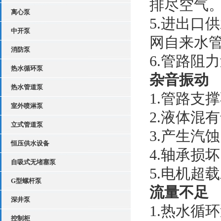
排尽空气
离心泵
5.进出口
中开泵
网自来水管
消防泵
6.管路阻
热水循环泵
杂音振动
热水管道泵
1.管路支
室外喷淋泵
2.液体混
立式管道泵
3.产生汽
恒压供水设备
4.轴承损
自吸式无堵塞泵
5.电机超
G型螺杆泵
流量不足
深井泵
1.热水循
控制柜