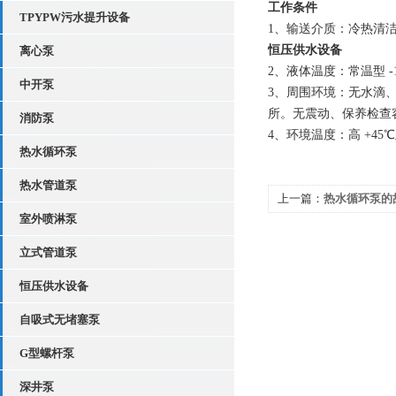
工作条件
TPYPW污水提升设备
1、输送介质：冷热清
恒压供水设备
离心泵
2、液体温度：常温型 -15 
中开泵
3、周围环境：无水滴
所。无震动、保养检查
消防泵
4、环境温度：高 +45
热水循环泵
热水管道泵
上一篇：
热水循环泵的
室外喷淋泵
立式管道泵
恒压供水设备
自吸式无堵塞泵
G型螺杆泵
深井泵