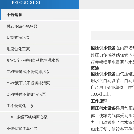
PRODUCTS LIST
不锈钢泵
卧式多级不锈钢泵
切割式潜污泵
恒压供水设备
在内部增
耐腐蚀化工泵
过压力传感器感知管内
JPWQ全不锈钢自动搅匀潜水泵
行并根据用水量调节水
概述
GWP管道式不锈钢排污泵
恒压供水设备
由气压罐
用水气自动调节、自动
YWP液下式不锈钢排污泵
广泛用于
企业
单位、住
QWP整体不锈钢潜污泵
100米以上。
工作原理
IH不锈钢化工泵
恒压供水设备
采用气压
体，使罐内气体受到压
CDLF多级不锈钢离心泵
力，自动送水至供水管
不锈钢管道离心泵
如此反复，使设备不停