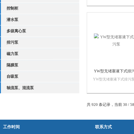
排污泵的结构及性能，借
控制柜
外同类产品之优点，研制
的集自吸及排污于一身的
潜水泵
泵种。既可象一般清水自
那样不需安装底阀，不需
多级离心泵
水，又可抽吸含有...
排污泵
磁力泵
隔膜泵
YW型无堵塞液下式排
自吸泵
YW型无堵塞液下式排污
用*叶轮结构和新型机械
轴流泵、混流泵
封，能有效地输送含有固
和长纤维。叶轮与传统叶
比，该泵叶轮采用单流道
共 920 条记录，当前 30 / 5
流道形式，它类似于一截
小相同的弯管，具有非常
过流性，配以合理的蜗...
工作时间
联系方式