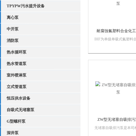
TPYPW污水提升设备
离心泵
中开泵
耐腐蚀氟塑料合金化工
IHF为单级单吸式氟塑料
消防泵
化工离心泵，泵体采用金
壳内衬聚全氟乙丙烯
热水循环泵
（F46），泵盖、叶轮和
热水管道泵
均用金属嵌件外包氟塑料
烧结压制成型，轴封采用
室外喷淋泵
填充材料，进出口均采用
体加固。该泵具有耐腐、..
立式管道泵
恒压供水设备
自吸式无堵塞泵
ZW型无堵塞自吸排污
G型螺杆泵
无堵塞自吸排污泵是本司
深井泵
ZX型自吸离心泵及QW型