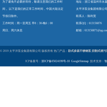
为了避免不必要的等待，敬请注意我们的工作时
地址：浙江省温州市永
间 。以下是我们的正常工作时间，中国大陆法定
太平洋泵业集团有限公
节假日除外。
联系人：陈利宽
工作时间：周一至周五 早8：30-晚6：00
联系QQ：613156876
周日、周六休息
邮箱：613156871@qq.co
© 2019 太平洋泵业集团有限公司 版权所有 热门产品：
卧式多级不锈钢泵
,
切割式潜污
ICP备案号：
浙ICP备05024199号-10
GoogleSitemap
技术支持：