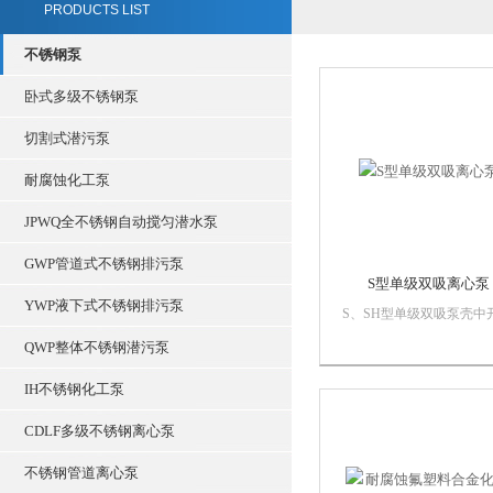
PRODUCTS LIST
不锈钢泵
卧式多级不锈钢泵
切割式潜污泵
耐腐蚀化工泵
JPWQ全不锈钢自动搅匀潜水泵
GWP管道式不锈钢排污泵
S型单级双吸离心泵
YWP液下式不锈钢排污泵
S、SH型单级双吸泵壳中
离心泵，供抽送清水或物
QWP整体不锈钢潜污泵
学类似于水的其它液体之
被输送液体温度不得高于
IH不锈钢化工泵
80℃。主要用途：适用于
厂、矿山、城市给水、电
CDLF多级不锈钢离心泵
农田排灌和各种水利工程 
不锈钢管道离心泵