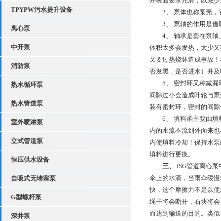
外表面要求光滑，以减少
TPYPW污水提升设备
2、 泵体也称泵壳，
3、 泵轴的作用是借
离心泵
4、 轴承是套在泵轴上
中开泵
体积太多会发热，太少又
又要过热烧坏造成事故！
消防泵
否发黑，是否进水）并及
5、 密封环又称减漏环
热水循环泵
间隙过小会造成叶轮与泵
热水管道泵
装有密封环，密封的间隙保持
6、 填料函主要由填料
室外喷淋泵
内的水流不流到外面来也
立式管道泵
内使填料冷却！保持水泵
填料进行更换。
恒压供水设备
三、
ISG管道离心
伞上的水滴，当雨伞缓慢
自吸式无堵塞泵
快，这个摩擦力不足以使
G型螺杆泵
绳子将会断开，石块将会
而达到输送的目的。类似
深井泵