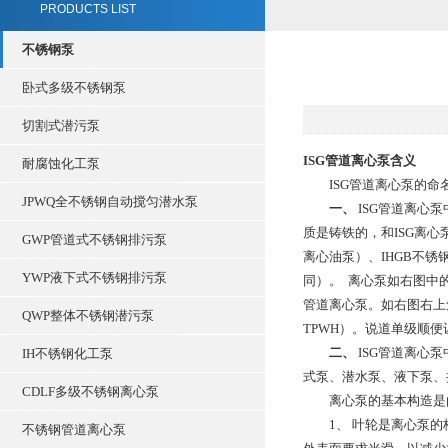
PRODUCTS LIST
不锈钢泵
卧式多级不锈钢泵
切割式潜污泵
ISG管道离心泵含义
耐腐蚀化工泵
ISG管道离心泵的命名
JPWQ全不锈钢自动搅匀潜水泵
一、
ISG管道离心
质是铸铁的，和ISG离心
GWP管道式不锈钢排污泵
离心油泵）、IHGB不锈
YWP液下式不锈钢排污泵
同）。 离心泵如右图中
管道离心泵。如右图右上
QWP整体不锈钢潜污泵
TPWH）。说道单级顺
二、
ISG管道离心
IH不锈钢化工泵
式泵、潜水泵、液下泵、
CDLF多级不锈钢离心泵
离心泵的基本构造是由
1、 叶轮是离心泵的核
不锈钢管道离心泵