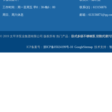
工作时间：周一至周五 早8：30-晚6：00
联系QQ：613156876
周日、周六休息
邮箱：613156871@qq.co
© 2019 太平洋泵业集团有限公司 版权所有 热门产品：
卧式多级不锈钢泵
,
切割式潜污
ICP备案号：
浙ICP备05024199号-10
GoogleSitemap
技术支持：