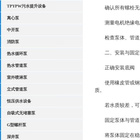
TPYPW污水提升设备
确认所有螺栓无松
离心泵
测量电机绝缘电阻
中开泵
检查泵体、管道及
消防泵
二、安装与固定要
热水循环泵
热水管道泵
正确安装底阀‌
室外喷淋泵
使用橡皮管或钢管
立式管道泵
质。
恒压供水设备
若水质较差，可在
自吸式无堵塞泵
固定泵体与管道‌
G型螺杆泵
将泵体固定在稳定
深井泵