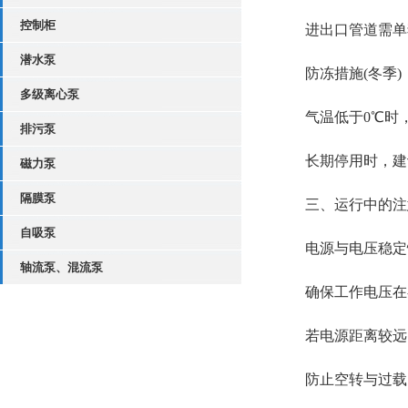
控制柜
进出口管道需单独
潜水泵
防冻措施(冬季)‌
多级离心泵
气温低于0℃时，
排污泵
长期停用时，建议
磁力泵
隔膜泵
三、运行中的注意
自吸泵
电源与电压稳定性
轴流泵、混流泵
确保工作电压在额定
若电源距离较远，
防止空转与过载‌