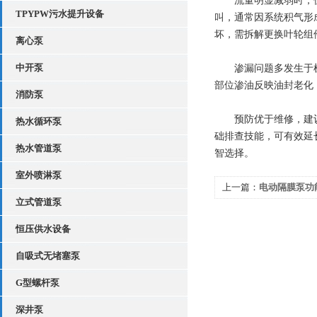
流量明显减弱时，优先
TPYPW污水提升设备
叫，通常因系统积气形
坏，需拆解更换叶轮组
离心泵
中开泵
渗漏问题多发生于机械
部位渗油反映油封老化
消防泵
预防优于维修，建议每
热水循环泵
础排查技能，可有效延
热水管道泵
智选择。
室外喷淋泵
上一篇：
电动隔膜泵功
立式管道泵
恒压供水设备
自吸式无堵塞泵
G型螺杆泵
深井泵