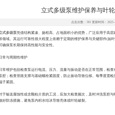
立式多级泵维护保养与叶轮
点击次数：581 更新时间：2025-1
立式多级泵
凭借结构紧凑、扬程高、占地面积小的优势，广泛应用于高层
等领域。其运行可靠性很大程度上依赖于定期的维护保养与关键部件(如叶
可确保泵长期保持高性能与安全性。
常与周期性维护
维护包括检查泵运行电流、压力、流量与振动是否在正常范围，检查有
泵腔；检查管路支撑与基础螺栓紧固度，防止振动导致位移。每季度需检
端子紧固。
输送腐蚀性或含颗粒介质的工况，应加大检查频次，及时冲洗泵腔与叶
做好防冻措施，避免泵内积水结冰导致壳体或叶轮破裂。