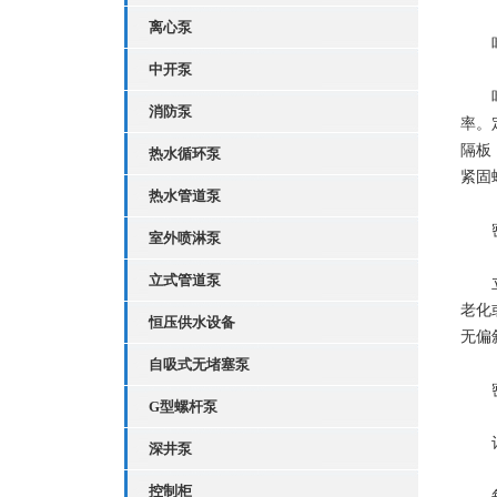
离心泵
叶
中开泵
叶轮
消防泵
率。
隔板
热水循环泵
紧固
热水管道泵
密
室外喷淋泵
立式管道泵
立式
老化
恒压供水设备
无偏
自吸式无堵塞泵
密封
G型螺杆泵
记
深井泵
控制柜
每次