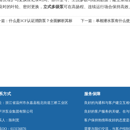
及时的叶轮、密封更换，
立式多级泵
可在高扬程、连续运行场合保持高效
一篇：
什么是3CF认证消防泵？全面解析其标
下一篇：
单相潜水泵有什么使
与意义
系方式
服务保障
址：浙江省温州市永嘉县瓯北街道三桥工业区
良好的沟通和与客户建立互相
平洋泵业集团有限公司
良好的客户服务的关键。在与
系人：陈利宽
客户保持热情和友好的态度是
QQ：613156876
需要与我们交流，当客户找到