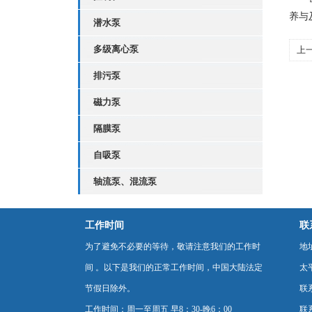
养与
潜水泵
多级离心泵
上
准
排污泵
磁力泵
隔膜泵
自吸泵
轴流泵、混流泵
工作时间
联
为了避免不必要的等待，敬请注意我们的工作时
地
间 。以下是我们的正常工作时间，中国大陆法定
太
节假日除外。
联
工作时间：周一至周五 早8：30-晚6：00
联系