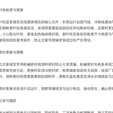
轮检查与更换
是多级泵实现逐级增压的核心元件，长期运行会因汽蚀、冲刷或腐蚀导
定期检查叶轮表面状况，发现明显磨损或损伤应评估剩余性能，必要时更
，小心取出叶轮，避免划伤轴或密封面。新叶轮安装前应检查尺寸精度与
螺母按扭矩要求操作，防止过紧导致轴变形或过松产生滑动。
封更换与调整
多级泵常用机械密封或填料密封防止介质泄漏。机械密封失效多表现为
或弹簧失效引起。更换时应清洁密封腔，检查轴套表面有无划痕，按原厂
斜。填料密封则需更换磨损的填料环，调整压盖松紧度至滴水呈细线状为
更换后应进行试运行，观察泄漏情况与运行电流、振动变化，确认密
录与预防
维护与更换应记录时间、部件型号、工况参数与检测数据，建立泵组健