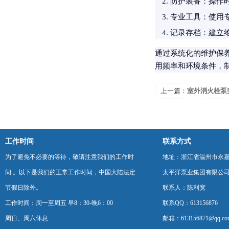
防护装备
：操作
专业工具
：使用
记录存档
：建立
通过系统化的维护保养
用频率和环境条件，
上一篇：
室外消火栓泵
工作时间
联系方式
为了避免不必要的等待，敬请注意我们的工作时
地址：浙江省温州市永
间 。以下是我们的正常工作时间，中国大陆法定
太平洋泵业集团有限公
节假日除外。
联系人：陈利宽
工作时间：周一至周五 早8：30-晚6：00
联系QQ：613156876
周日、周六休息
邮箱：613156871@qq.co