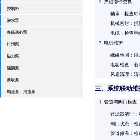
关键部件更换
控制柜
轴承
：检查轴
潜水泵
机械密封
：拆
多级离心泵
电缆
：检查电
电机维护
排污泵
绕组检测
：用
磁力泵
电容检查
：若
隔膜泵
风扇清理
：清
自吸泵
三、系统联动维
轴流泵、混流泵
管道与阀门检查
过滤器清理
：
阀门状态
：检
管道保温
：检