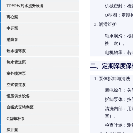
TPYPW污水提升设备
机械密封
：检
O型圈
：定期
离心泵
润滑维护
中开泵
轴承润滑
：根
消防泵
换一次）。
热水循环泵
电机轴承
：若
热水管道泵
二、定期深度保养
室外喷淋泵
泵体拆卸与清洗
立式管道泵
断电操作
：关
恒压供水设备
拆卸泵体
：按
自吸式无堵塞泵
清洗内部
：用
塞）。
G型螺杆泵
检查叶轮
：测
深井泵