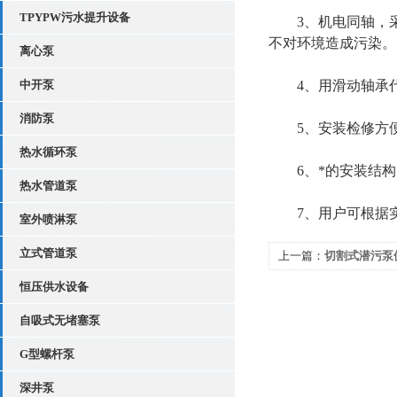
TPYPW污水提升设备
3、机电同轴，采用
不对环境造成污染。
离心泵
中开泵
4、用滑动轴承代
消防泵
5、安装检修方便
热水循环泵
6、*的安装结构
热水管道泵
7、用户可根据实
室外喷淋泵
立式管道泵
上一篇：
切割式潜污泵
恒压供水设备
自吸式无堵塞泵
G型螺杆泵
深井泵