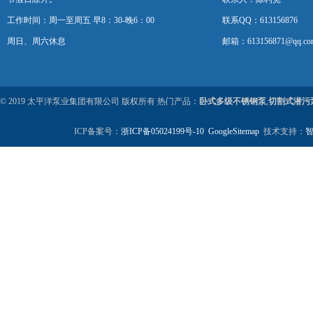
工作时间：周一至周五 早8：30-晚6：00
联系QQ：613156876
周日、周六休息
邮箱：613156871@qq.co
© 2019 太平洋泵业集团有限公司 版权所有 热门产品：
卧式多级不锈钢泵
,
切割式潜污
ICP备案号：
浙ICP备05024199号-10
GoogleSitemap
技术支持：