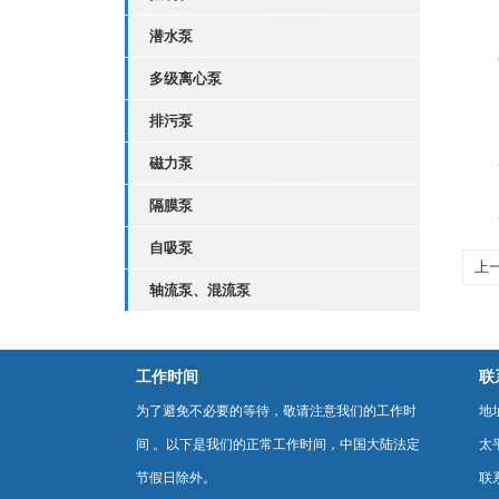
潜水泵
三
多级离心泵
1
排污泵
2
磁力泵
隔膜泵
3、
自吸泵
上
轴流泵、混流泵
工作时间
联
为了避免不必要的等待，敬请注意我们的工作时
地
间 。以下是我们的正常工作时间，中国大陆法定
太
节假日除外。
联