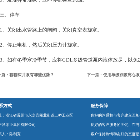
、停车
、关闭出水管路上的闸阀，关闭真空表旋塞。
、停止电机，然后关闭压力计旋塞。
如有冬季寒冷季节，应将GDL多级管道泵内液体放尽，以免
一篇：
聊聊深井泵有哪些优势？
下一篇：
使用单级双吸离心泵
解这些！
系方式
服务保障
址：浙江省温州市永嘉县瓯北街道三桥工业区
良好的沟通和与客户建立互相
平洋泵业集团有限公司
良好的客户服务的关键。在与
系人：陈利宽
客户保持热情和友好的态度是