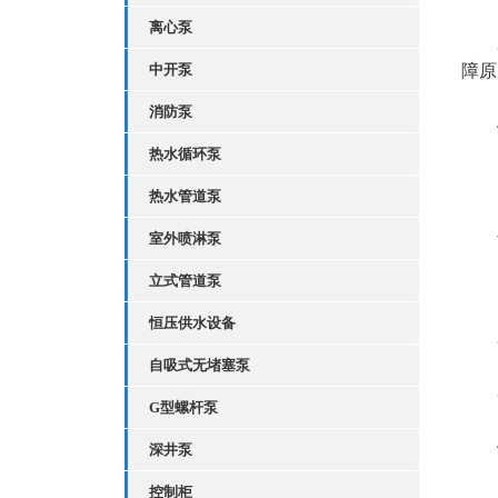
离心泵
3、
中开泵
障原
消防泵
4
热水循环泵
5
热水管道泵
二
室外喷淋泵
立式管道泵
1
恒压供水设备
2
自吸式无堵塞泵
3、
G型螺杆泵
4
深井泵
控制柜
5