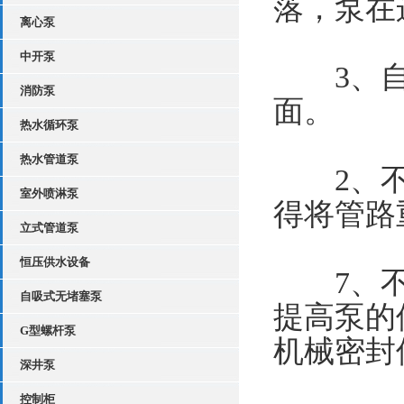
落，泵在
离心泵
中开泵
3、自
消防泵
面。
热水循环泵
热水管道泵
2、不
室外喷淋泵
得将管路
立式管道泵
恒压供水设备
7、不
自吸式无堵塞泵
提高泵的
G型螺杆泵
机械密封
深井泵
控制柜