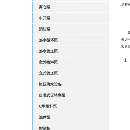
现并
离心泵
中开泵
消防泵
综上
用远
热水循环泵
来更
热水管道泵
上
室外喷淋泵
哪
立式管道泵
恒压供水设备
自吸式无堵塞泵
G型螺杆泵
深井泵
控制柜