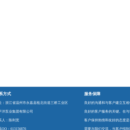
系方式
服务保障
址：浙江省温州市永嘉县瓯北街道三桥工业区
良好的沟通和与客户建立互相
平洋泵业集团有限公司
良好的客户服务的关键。在与
系人：陈利宽
客户保持热情和友好的态度是
QQ：613156876
需要与我们交流，当客户找到