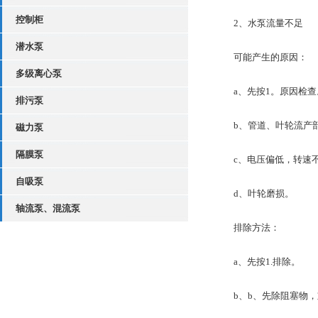
控制柜
2、水泵流量不足
潜水泵
可能产生的原因：
多级离心泵
a、先按1。原因检查
排污泵
b、管道、叶轮流产部
磁力泵
隔膜泵
c、电压偏低，转速不
自吸泵
d、叶轮磨损。
轴流泵、混流泵
排除方法：
a、先按1.排除。
b、b、先除阻塞物，