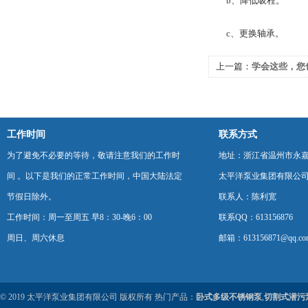
b、降低吸程。
c、更换轴承。
上一篇：
学会这些，您
员”
工作时间
联系方式
为了避免不必要的等待，敬请注意我们的工作时
地址：浙江省温州市永
间 。以下是我们的正常工作时间，中国大陆法定
太平洋泵业集团有限公
节假日除外。
联系人：陈利宽
工作时间：周一至周五 早8：30-晚6：00
联系QQ：613156876
周日、周六休息
邮箱：613156871@qq.co
© 2019 太平洋泵业集团有限公司 版权所有 热门产品：
卧式多级不锈钢泵
,
切割式潜污