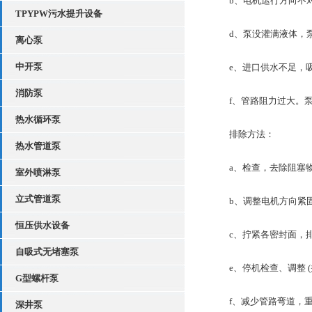
b、电机运行方向不对
TPYPW污水提升设备
d、泵没灌满液体，泵
离心泵
中开泵
e、进口供水不足，吸
消防泵
f、管路阻力过大。泵
热水循环泵
排除方法：
热水管道泵
a、检查，去除阻塞
室外喷淋泵
立式管道泵
b、调整电机方向紧固
恒压供水设备
c、拧紧各密封面，排
自吸式无堵塞泵
e、停机检查、调整 (
G型螺杆泵
f、减少管路弯道，重
深井泵