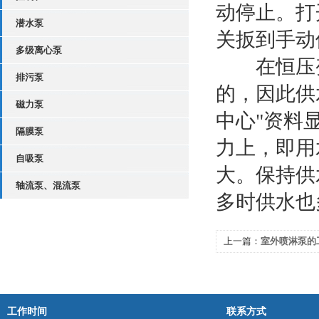
动停止。打
潜水泵
关扳到手动
多级离心泵
在恒压变
排污泵
的，因此供
磁力泵
中心"资料
隔膜泵
力上，即用
自吸泵
大。保持供
轴流泵、混流泵
多时供水也
上一篇：
室外喷淋泵的
工作时间
联系方式