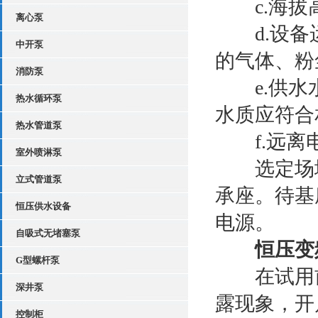
c.海拔高度
离心泵
d.设备运
中开泵
的气体、粉
消防泵
e.供水水
热水循环泵
水质应符合
热水管道泵
f.远离电
室外喷淋泵
选定场地
立式管道泵
承座。待基
恒压供水设备
电源。
自吸式无堵塞泵
恒压变
G型螺杆泵
在试用前
深井泵
露现象，开
控制柜