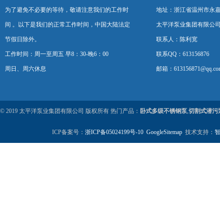
为了避免不必要的等待，敬请注意我们的工作时
地址：浙江省温州市永
间 。以下是我们的正常工作时间，中国大陆法定
太平洋泵业集团有限公
节假日除外。
联系人：陈利宽
工作时间：周一至周五 早8：30-晚6：00
联系QQ：613156876
周日、周六休息
邮箱：613156871@qq.co
© 2019 太平洋泵业集团有限公司 版权所有 热门产品：
卧式多级不锈钢泵
,
切割式潜污
ICP备案号：
浙ICP备05024199号-10
GoogleSitemap
技术支持：