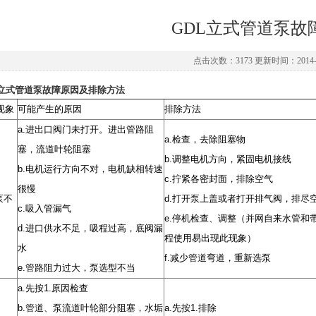
GDL立式管道泵故
点击次数：3173 更新时间：2014-0
L立式管道泵故障原因及排除方法
现象
可能产生的原因
排除方法
a.
进出口阀门未打开。进出管路阻
a.
检查，去除阻塞物
塞，流道叶轮阻塞
b.
调整电机方向，紧固电机接线
b.
电机运行方向不对，电机缺相转速
c.
拧紧各密封面，排除空气
很慢
泵不
d.
打开泵上盖或者打开排气阀，排尽
c.
吸入管漏气
e.
停机检查、调整（并网自来水管和
d.
进口供水不足，吸程过高，底阀漏
程使用易出现此现象）
水
f.
减少管道弯道，重新选泵
e.
管路阻力过大，泵选型不当
a.
先按
1.
原因检查
b.
管道、泵流道叶轮部分阻塞，水垢
a.
先按
1.
排除