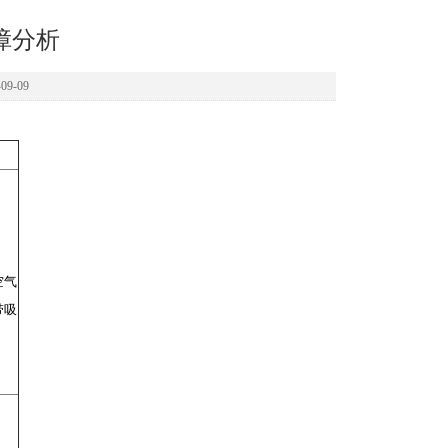
障分析
9-09
空气
带吸