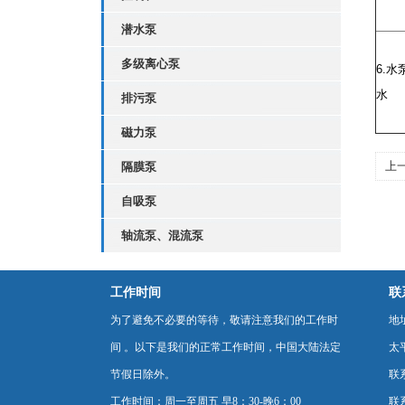
潜水泵
多级离心泵
6.
水
水
排污泵
磁力泵
上
隔膜泵
自吸泵
轴流泵、混流泵
工作时间
联
为了避免不必要的等待，敬请注意我们的工作时
地
间 。以下是我们的正常工作时间，中国大陆法定
太
节假日除外。
联
工作时间：周一至周五 早8：30-晚6：00
联系