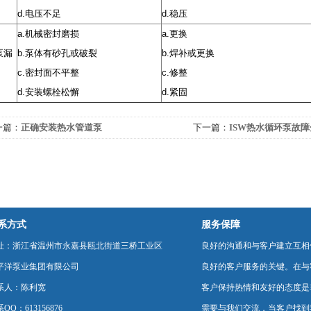
d.
电压不足
d.
稳压
a.
机械密封磨损
a.
更换
泵漏
b.
泵体有砂孔或破裂
b.
焊补或更换
c.
密封面不平整
c.
修整
d.
安装螺栓松懈
d.
紧固
一篇：
正确安装热水管道泵
下一篇：
ISW热水循环泵故
系方式
服务保障
址：浙江省温州市永嘉县瓯北街道三桥工业区
良好的沟通和与客户建立互相
平洋泵业集团有限公司
良好的客户服务的关键。在与
系人：陈利宽
客户保持热情和友好的态度是
QQ：613156876
需要与我们交流，当客户找到