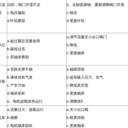
泵流
沉积，阀门开度不足
b
。去除阻塞物，重新调整阀门开度
足
c.
电压偏低
c.
稳压
d.
叶轮磨损
d.
更换叶轮
a.
调节流量关小出口阀门
a.
超过额定流量使用
率过
b.
降低
b.
吸程过高
c.
更换轴承
c.
泵轴承磨损
a.
管路支撑不稳
a.
稳固管路
b.
液体混有气体
b.
提高吸入压力、排气
音振
c.
产生汽蚀
c.
降低真空度
d.
轴承损坏
d.
更换轴承
e
。电机超载发热运行
e.
调整按
5
a.
流量过大，超载运行
a.
关小出口阀
机发
b.
碰擦
b.
检查排除
c.
电机轴承损坏
c.
更换轴承