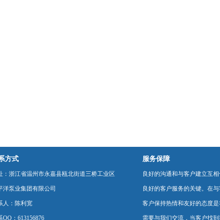
系方式
服务保障
址：浙江省温州市永嘉县瓯北街道三桥工业区
良好的沟通和与客户建立互相
平洋泵业集团有限公司
良好的客户服务的关键。在与
系人：陈利宽
客户保持热情和友好的态度是
QQ：613156876
需要与我们交流，当客户找到