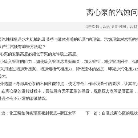
离心泵的汽蚀问
点击次数：2596 更新时间：2013-1
泵汽蚀现象是水力机械以及某些与液体有关的机器*的现象。汽蚀现象对水泵的
泵产生汽蚀有哪些方法呢？
离心泵的安装高度必须低于泵的允许吸上高度。
减小吸入管道的阻力，如使吸入管道尽量短而直，加大管径，减少管道附件、低
可采用通过增加升压泵、增加储槽气相压力、降低流体的温度，即减少汽化压力
较大。
另外选型上考虑离心泵的不同性能特点，使之符合工作环境条件的要求，让其在
,在离心泵的运转过程中，要注意有无不正常的噪音，观察压力表等是否正常，
处是否有不正常的渗液情况。
一篇：
化工泵如何实现高密封状态--浙江太平
下一篇：
自吸式离心泵的现状
泵业