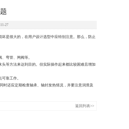
题
1-27
损坏是很大的，在用户设计选型中应特别注意。那么，防止
阀、弯管、闸阀等。
水头等方法来达到目的。但实际操作起来都比较困难且增加
点可靠工作。
同时还应定期检查轴承、轴封发热情况，并要注意润滑及
返回列表>>