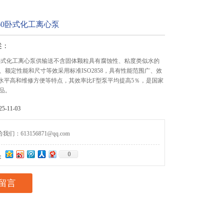
0-160卧式化工离心泵
述：
-160卧式化工离心泵供输送不含固体颗粒具有腐蚀性、粘度类似水的
、额定性能和尺寸等效采用标准ISO2858，具有性能范围广、效
"水平高和维修方便等特点，其效率比F型泵平均提高5％，是国家
品。
-11-03
们：613156871@qq.com
0
：
留言