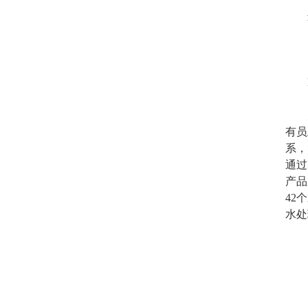
进口
出口
太平
有员
系，
通过
产品
42
水处