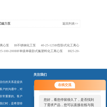
吸式磁力泵
返回列表>>
化工离心泵
IH不锈钢化工泵
40-25-125IH型卧式化工离心
125-100-200IHF单级单吸卧式氟塑料化工离心泵
IH25-20-
关注我们
信任的关系是提供
您好！欢迎前来咨询，很高兴为您
在线交流
服务，请问您要咨询什么问题呢？
客户的沟通中，对
非常重要的。客户
您好，看您停留很久了，是否找到
我们时，是希望得
了需求产品，您可以直接在线与我