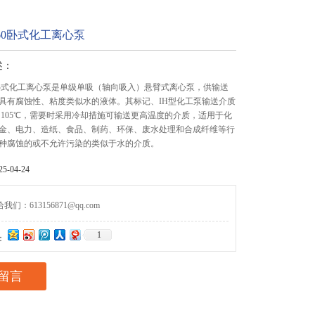
0-160卧式化工离心泵
述：
-160卧式化工离心泵是单级单吸（轴向吸入）悬臂式离心泵，供输送
具有腐蚀性、粘度类似水的液体。其标记、IH型化工泵输送介质
℃～105℃，需要时采用冷却措施可输送更高温度的介质，适用于化
金、电力、造纸、食品、制药、环保、废水处理和合成纤维等行
种腐蚀的或不允许污染的类似于水的介质。
-04-24
们：613156871@qq.com
1
：
留言