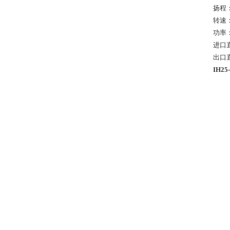
扬程：
转速：
功率：
进口直
出口直
IH2