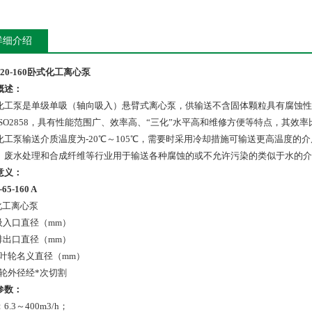
详细介绍
5-20-160卧式化工离心泵
概述：
型化工泵是单级单吸（轴向吸入）悬臂式离心泵，供输送不含固体颗粒具有腐蚀
ISO2858，具有性能范围广、效率高、“三化”水平高和维修方便等特点，其效
型化工泵输送介质温度为-20℃～105℃，需要时采用冷却措施可输送更高温度
、废水处理和合成纤维等行业用于输送各种腐蚀的或不允许污染的类似于水的介
意义：
-65-160 A
- 化工离心泵
- 吸入口直径（mm）
- 排出口直径（mm）
 - 叶轮名义直径（mm）
 叶轮外径经*次切割
参数：
6.3～400m3/h；