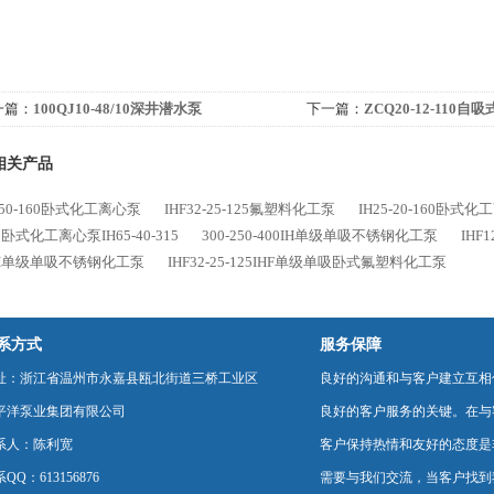
一篇：
100QJ10-48/10深井潜水泵
下一篇：
ZCQ20-12-110自
相关产品
5-50-160卧式化工离心泵
IHF32-25-125氟塑料化工泵
IH25-20-160卧式
卧式化工离心泵IH65-40-315
300-250-400IH单级单吸不锈钢化工泵
IHF
IH单级单吸不锈钢化工泵
IHF32-25-125IHF单级单吸卧式氟塑料化工泵
系方式
服务保障
址：浙江省温州市永嘉县瓯北街道三桥工业区
良好的沟通和与客户建立互相
平洋泵业集团有限公司
良好的客户服务的关键。在与
系人：陈利宽
客户保持热情和友好的态度是
QQ：613156876
需要与我们交流，当客户找到