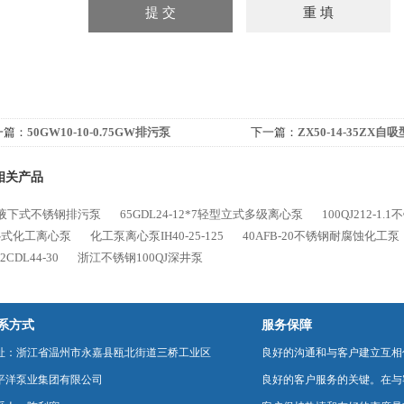
一篇：
50GW10-10-0.75GW排污泵
下一篇：
ZX50-14-35ZX
相关产品
P液下式不锈钢排污泵
65GDL24-12*7轻型立式多级离心泵
100QJ212-1
0卧式化工离心泵
化工泵离心泵IH40-25-125
40AFB-20不锈钢耐腐蚀化工泵
CDL44-30
浙江不锈钢100QJ深井泵
系方式
服务保障
址：浙江省温州市永嘉县瓯北街道三桥工业区
良好的沟通和与客户建立互相
平洋泵业集团有限公司
良好的客户服务的关键。在与