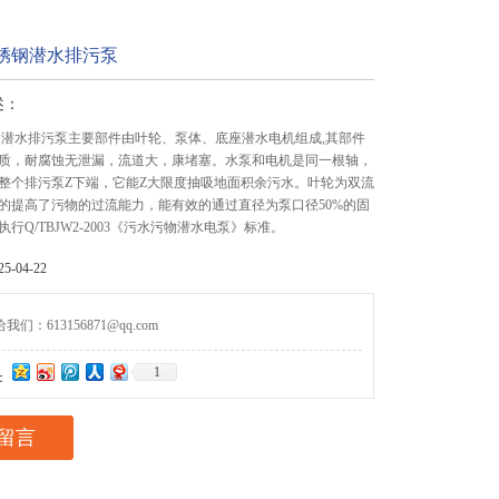
不锈钢潜水排污泵
述：
钢潜水排污泵主要部件由叶轮、泵体、底座潜水电机组成,其部件
质，耐腐蚀无泄漏，流道大，康堵塞。水泵和电机是同一根轴，
整个排污泵Z下端，它能Z大限度抽吸地面积余污水。叶轮为双流
的提高了污物的过流能力，能有效的通过直径为泵口径50%的固
行Q/TBJW2-2003《污水污物潜水电泵》标准。
-04-22
们：613156871@qq.com
1
：
留言