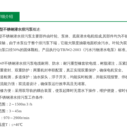
详细介绍
P型不锈钢潜水排污泵
概述:
P型不锈钢潜水排污泵主要部件由叶轮、泵体、底座潜水电机组成,其部件均为
根轴，由于水泵位于整个排污泵下端，它能大限度抽吸地面积余污水。叶轮为双
为泵口径50%的固体颗粒。产品执行Q/TBJW2-2003《污水污物潜水电泵》标准
WP不锈钢潜水排污泵
电缆耐用、防水：耐污重型橡套软电缆，树脂灌注，压紧
双重密封、双重防护：两重机封串联配置，真正实现双重保护，确保电机安全。
多道检测，多道保护：油水探头，浮子开关，均能实时检测，并能实现报警、停
过流能力强：双流道设计，确保泵运行效率高且无堵塞。
维修方便：采用双导轨的耦合装置，使泵起降时无需水下操作，维护便捷，省时
P不锈钢潜水排污泵
工作条件:
围：2～1500m 3 /h
围：3～45m
970～2900r/min
度T：≤+40℃