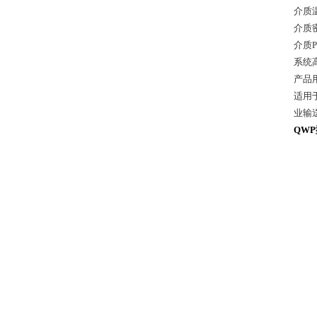
介质温
介质密度
介质P
系统高
产品
适用
业输
QW