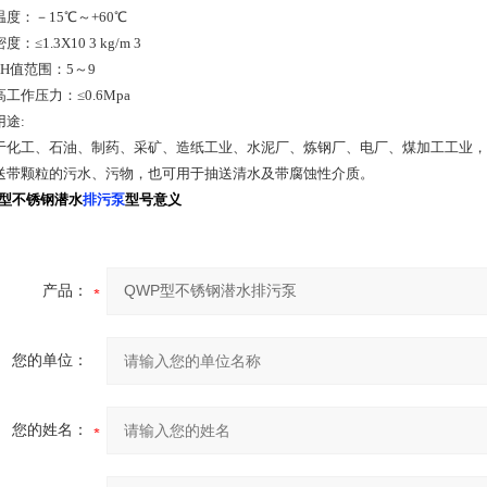
度：－15℃～+60℃
：≤1.3X10 3 kg/m 3
H值范围：5～9
工作压力：≤0.6Mpa
用途:
于化工、石油、制药、采矿、造纸工业、水泥厂、炼钢厂、电厂、煤加工工业，
送带颗粒的污水、污物，也可用于抽送清水及带腐蚀性介质。
P型不锈钢潜水
排污泵
型号意义
产品：
您的单位：
您的姓名：