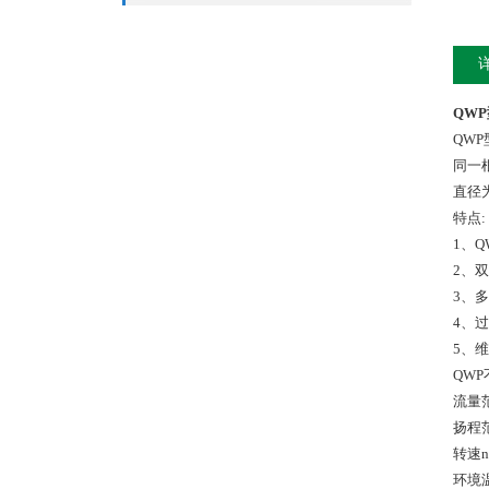
QW
QW
同一
直径
特点:
1、
Q
2、
3、
4、
5、
QW
流量范
扬程范
转速n：
环境温