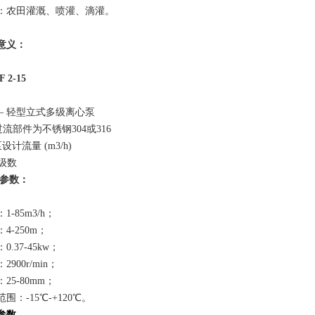
：农田灌溉、喷灌、滴灌。
意义：
F 2-15
L – 轻型立式多级离心泵
 过流部件为不锈钢304或316
 泵设计流量 (m3/h)
– 级数
参数：
1-85m3/h；
4-250m；
0.37-45kw；
2900r/min；
25-80mm；
围：-15℃-+120℃。
参数