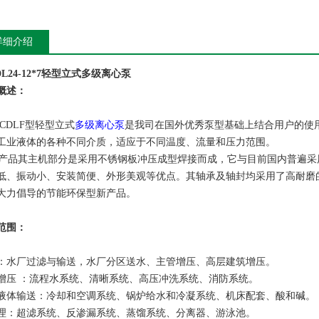
详细介绍
DL24-12*7轻型立式多级离心泵
概述：
/CDLF型轻型立式
多级离心泵
是我司在国外优秀泵型基础上结合用户的使
工业液体的各种不同介质，适应于不同温度、流量和压力范围。
品其主机部分是采用不锈钢板冲压成型焊接而成，它与目前国内普遍采
低、振动小、安装简便、外形美观等优点。其轴承及轴封均采用了高耐磨
大力倡导的节能环保型新产品。
范围：
：水厂过滤与输送，水厂分区送水、主管增压、高层建筑增压。
增压 ：流程水系统、清晰系统、高压冲洗系统、消防系统。
液体输送：冷却和空调系统、锅炉给水和冷凝系统、机床配套、酸和碱。
理：超滤系统、反渗漏系统、蒸馏系统、分离器、游泳池。