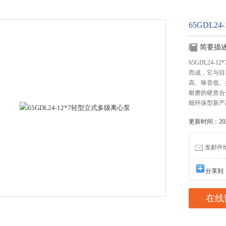
65GDL2
简要描
65GDL24
而成，它与目
高、噪音低、
耐磨的硬质合
能环保型新产
更新时间：2026
发邮件给我
分享到
在线