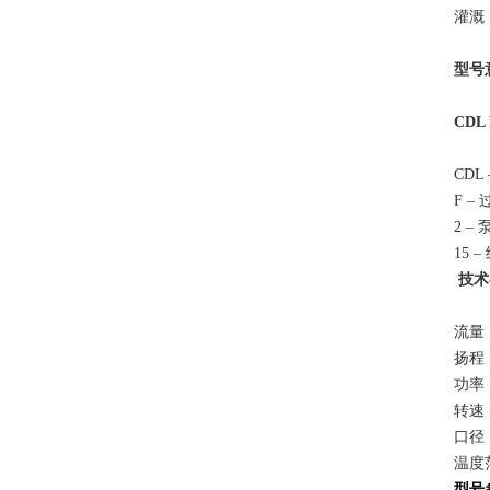
灌溉
型号
CDL 
CD
F –
2 –
15 
技术
流量：
扬程：
功率：
转速：
口径：
温度范
型号