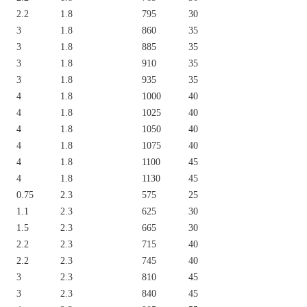
2.2
1.8
795
30
3
1.8
860
35
3
1.8
885
35
3
1.8
910
35
3
1.8
935
35
4
1.8
1000
40
4
1.8
1025
40
4
1.8
1050
40
4
1.8
1075
40
4
1.8
1100
45
4
1.8
1130
45
0.75
2.3
575
25
1.1
2.3
625
30
1.5
2.3
665
30
2.2
2.3
715
40
2.2
2.3
745
40
3
2.3
810
45
3
2.3
840
45