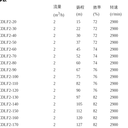
流量
扬程
效率
转速
3
(m)
(%)
(r/min)
(m
/h)
DLF2-20
2
15
72
2900
DLF2-30
2
22
72
2900
DLF2-40
2
30
72
2900
DLF2-50
2
37
72
2900
DLF2-60
2
45
74
2900
DLF2-70
2
52
74
2900
DLF2-80
2
60
74
2900
DLF2-90
2
67
76
2900
DLF2-100
2
75
76
2900
DLF2-110
2
82
76
2900
DLF2-120
2
90
76
2900
DLF2-130
2
97
82
2900
DLF2-140
2
105
82
2900
DLF2-150
2
112
82
2900
DLF2-160
2
120
82
2900
DLF2-170
2
127
82
2900