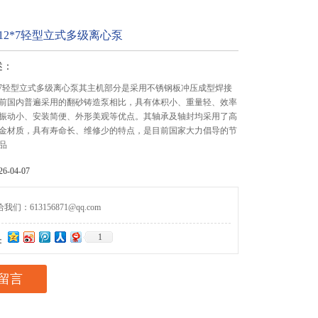
4-12*7轻型立式多级离心泵
述：
-12*7轻型立式多级离心泵其主机部分是采用不锈钢板冲压成型焊接
前国内普遍采用的翻砂铸造泵相比，具有体积小、重量轻、效率
振动小、安装简便、外形美观等优点。其轴承及轴封均采用了高
金材质，具有寿命长、维修少的特点，是目前国家大力倡导的节
品
-04-07
们：613156871@qq.com
1
：
留言