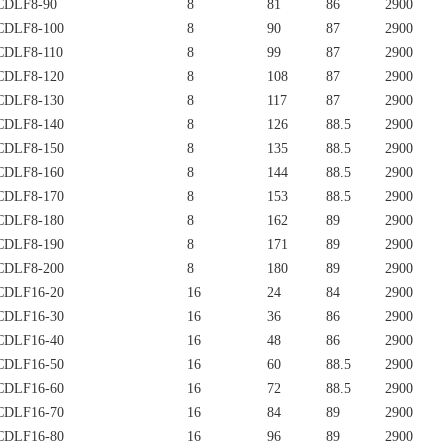
DLF8-90
8
81
86
2900
DLF8-100
8
90
87
2900
DLF8-110
8
99
87
2900
DLF8-120
8
108
87
2900
DLF8-130
8
117
87
2900
DLF8-140
8
126
88.5
2900
DLF8-150
8
135
88.5
2900
DLF8-160
8
144
88.5
2900
DLF8-170
8
153
88.5
2900
DLF8-180
8
162
89
2900
DLF8-190
8
171
89
2900
DLF8-200
8
180
89
2900
DLF16-20
16
24
84
2900
DLF16-30
16
36
86
2900
DLF16-40
16
48
86
2900
DLF16-50
16
60
88.5
2900
DLF16-60
16
72
88.5
2900
DLF16-70
16
84
89
2900
DLF16-80
16
96
89
2900