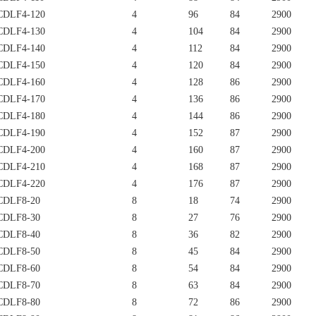
DLF4-120
4
96
84
2900
DLF4-130
4
104
84
2900
DLF4-140
4
112
84
2900
DLF4-150
4
120
84
2900
DLF4-160
4
128
86
2900
DLF4-170
4
136
86
2900
DLF4-180
4
144
86
2900
DLF4-190
4
152
87
2900
DLF4-200
4
160
87
2900
DLF4-210
4
168
87
2900
DLF4-220
4
176
87
2900
DLF8-20
8
18
74
2900
DLF8-30
8
27
76
2900
DLF8-40
8
36
82
2900
DLF8-50
8
45
84
2900
DLF8-60
8
54
84
2900
DLF8-70
8
63
84
2900
DLF8-80
8
72
86
2900