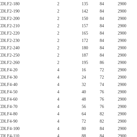
DLF2-180
2
135
84
2900
DLF2-190
2
142
84
2900
DLF2-200
2
150
84
2900
DLF2-210
2
157
84
2900
DLF2-220
2
165
84
2900
DLF2-230
2
172
84
2900
DLF2-240
2
180
84
2900
DLF2-250
2
187
84
2900
DLF2-260
2
195
86
2900
DLF4-20
4
16
72
2900
DLF4-30
4
24
72
2900
DLF4-40
4
32
74
2900
DLF4-50
4
40
76
2900
DLF4-60
4
48
76
2900
DLF4-70
4
56
76
2900
DLF4-80
4
64
82
2900
DLF4-90
4
72
82
2900
DLF4-100
4
80
84
2900
DLF4-110
4
88
84
2900