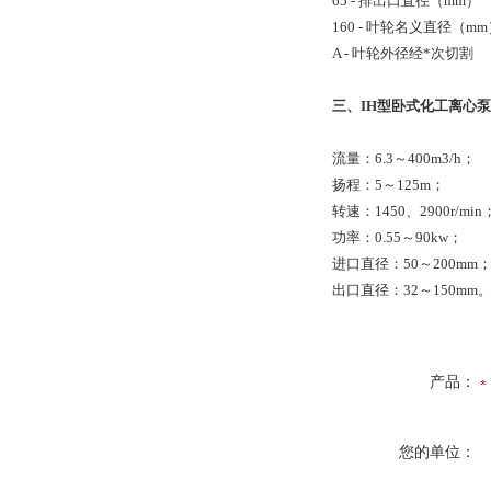
65 - 排出口直径（mm）
160 - 叶轮名义直径（m
A - 叶轮外径经*次切割
三、
IH型卧式化工离心泵
流量：6.3～400m3/h；
扬程：5～125m；
转速：1450、2900r/min
功率：0.55～90kw；
进口直径：50～200mm
出口直径：32～150mm
产品：
您的单位：