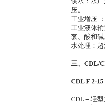
供水：水厂
压。
工业增压 
工业液体输
套、酸和碱
水处理：超
三、
CDL
CDL F 2-15
CDL – 