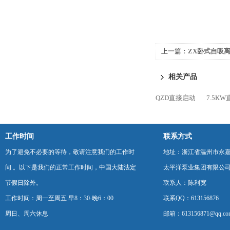
上一篇：
ZX卧式自吸
相关产品
QZD直接启动
7.5K
工作时间
联系方式
为了避免不必要的等待，敬请注意我们的工作时
地址：浙江省温州市永
间 。以下是我们的正常工作时间，中国大陆法定
太平洋泵业集团有限公
节假日除外。
联系人：陈利宽
工作时间：周一至周五 早8：30-晚6：00
联系QQ：613156876
周日、周六休息
邮箱：613156871@qq.co