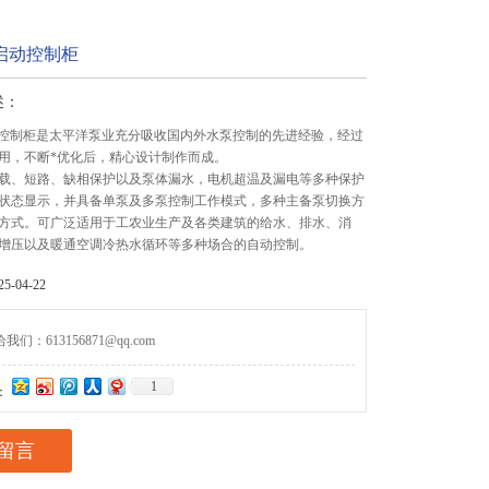
启动控制柜
述：
泵控制柜是太平洋泵业充分吸收国内外水泵控制的先进经验，经过
用，不断*优化后，精心设计制作而成。
载、短路、缺相保护以及泵体漏水，电机超温及漏电等多种保护
状态显示，并具备单泵及多泵控制工作模式，多种主备泵切换方
方式。可广泛适用于工农业生产及各类建筑的给水、排水、消
增压以及暖通空调冷热水循环等多种场合的自动控制。
-04-22
们：613156871@qq.com
1
：
留言