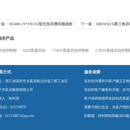
一篇：
50-600-25*2WZG型无负压增压稳流给
下一篇：
30KWQJX星三角
设备
相关产品
启动控制柜
QZD直接启动
7.5KW直接启动控制柜
2.2KW直接启动控制
系方式
服务保障
址：浙江省温州市永嘉县瓯北街道三桥工业区
良好的沟通和与客户建立互相
平洋泵业集团有限公司
良好的客户服务的关键。在与
系人：陈利宽
客户保持热情和友好的态度是
QQ：613156876
需要与我们交流，当客户找到
：613156871@qq.com
到重视，得到帮助和解决问题