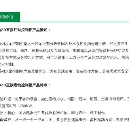
详细介绍
QZD直接启动控制柜产品概述：
K系列水泵控制柜是太平洋泵业充分吸收国内外水泵控制的先进经验，经过多年生
品具有过载、短路、缺相保护以及泵体漏水，电机超温及漏电等多种保护功能及
泵切换方式及各类起动方式。可广泛适用于工农业生产及各类建筑的给水、排水
自动控制。
K系列水泵控制柜内在质量优良，外形美观耐用，安装操作方便，是各类水泵安
QZD直接启动控制柜产品特点：
用途广泛：对于各种场合，如生活给排水、消防、喷淋、增压、空调冷却循环、
范围0.75～250KW。
品质：精心、国内电器元件及优质标准柜体，精心设计，精工制作。
功能多样：从一控一至一控五，主、备泵任意选择组合，多种起动方式，各类控