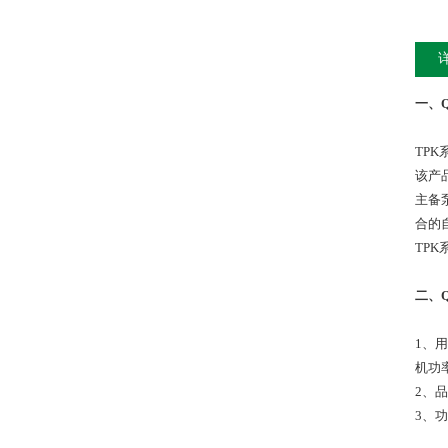
一、
TP
该产
主备
合的
TP
二、
1、
机功率
2、
3、