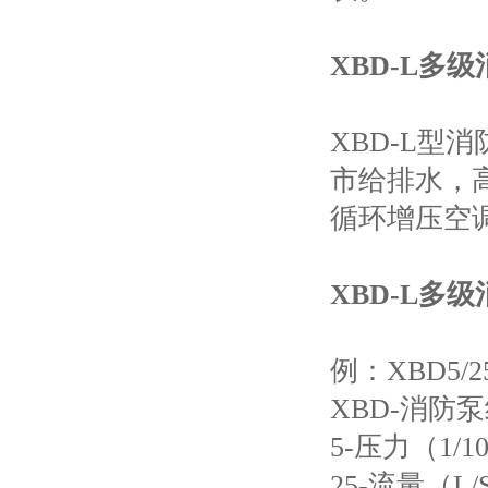
XBD-L多
XBD-L
市给排水，
循环增压空
XBD-L多
例：XBD5/25
XBD-消防
5-压力（1/1
25-流量（L/