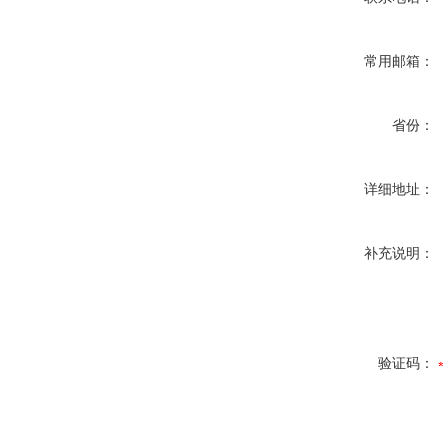
常用邮箱：
省份：
详细地址：
补充说明：
验证码：