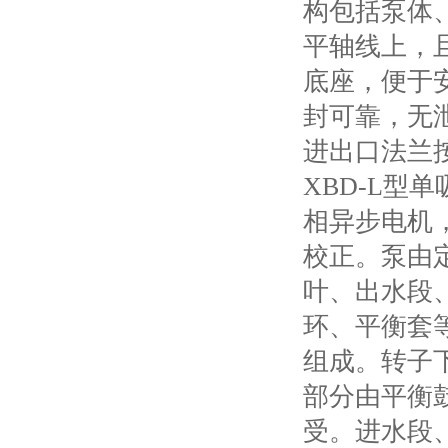
构包括泵体
平轴线上，
底座，便于
封可靠，无
进出口法兰按
XBD-L
相异步电机
校正。泵由
叶、出水段
环、平衡套
组成。转子
部分由平衡
受。进水段