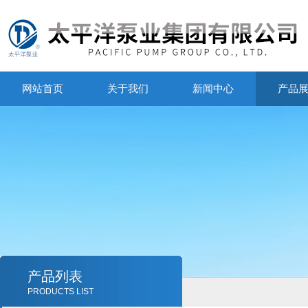
网站首页
关于我们
新闻中心
产品
产品列表
PRODUCTS LIST