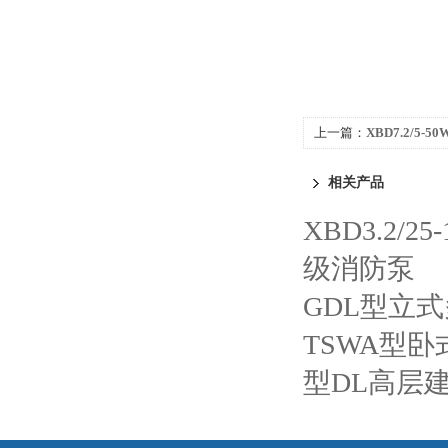
上一篇：
XBD7.2/5-
级消防泵
相关产品
XBD3.2/
级消防泵
GDL型立
TSWA型
型DL高层