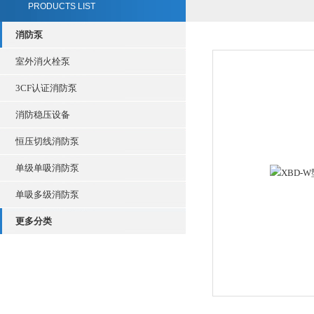
PRODUCTS LIST
消防泵
室外消火栓泵
3CF认证消防泵
消防稳压设备
恒压切线消防泵
单级单吸消防泵
单吸多级消防泵
更多分类