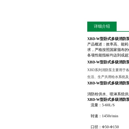
详细介绍
XBD-W型卧式多级消防
产品概述：效率高、能耗
求，严格按照国家颁布的G
各项性能指标均达到或超
XBD-W型卧式多级消防
XBD系列消防泵主要用于
生活、生产共用给水系统及
XBD-W型卧式多级消防
消防栓供水、喷淋系统供
XBD-W型卧式多级消防
流量：5-60L/S
转速：1450r/min
口径：Φ50-Φ150