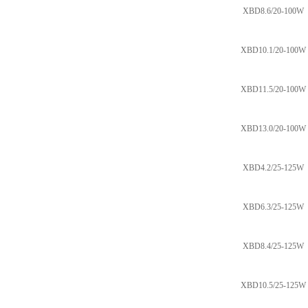
XBD8.6/20-100W
XBD10.1/20-100W
XBD11.5/20-100W
XBD13.0/20-100W
XBD4.2/25-125W
XBD6.3/25-125W
XBD8.4/25-125W
XBD10.5/25-125W