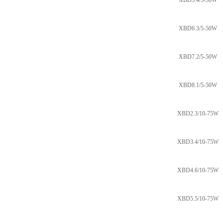
XBD5.4/5-50W
XBD6.3/5-50W
XBD7.2/5-50W
XBD8.1/5-50W
XBD2.3/10-75W
XBD3.4/10-75W
XBD4.6/10-75W
XBD5.5/10-75W