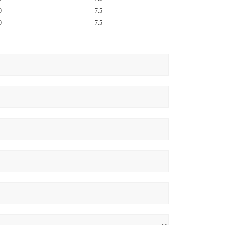
0
7.5
0
7.5