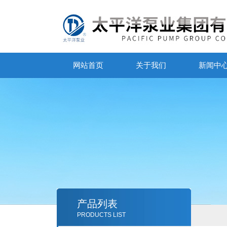
网站首页
关于我们
新闻中
产品列表
PRODUCTS LIST