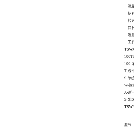
流量：
扬程：
转速：
口径：
温度
工作压
TS
100T
100
T-透
S-单
W-
A-
5-泵
TS
型号