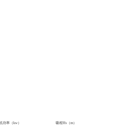
机功率（kw）
吸程Hs（m）