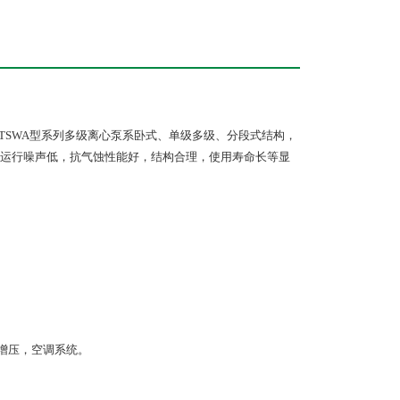
TSWA型系列多级离心泵系卧式、单级多级、分段式结构，
运行噪声低，抗气蚀性能好，结构合理，使用寿命长等显
增压，空调系统。