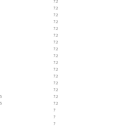
7.2
7.2
7.2
7.2
7.2
7.2
7.2
7.2
7.2
7.2
7.2
7.2
7.2
7.2
.5
7.2
.5
7.2
7
7
7