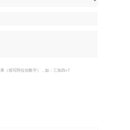
果（填写阿拉伯数字），如：三加四=7