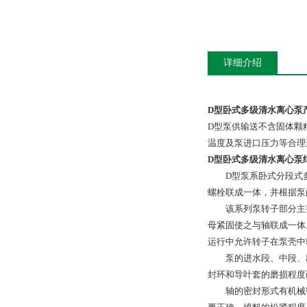
详细介绍
D型卧式多级清水离心泵
D型泵供输送不含固体颗粒
温度及泵进口压力等合理
D型卧式多级清水离心泵
D型泵系卧式分段式多
螺栓联成一体，并根据泵
该系列泵转子部分主要
母紧固使之与轴联成一体
运行中允许转子在泵壳中
泵的进水段、中段、出
封环和导叶套的磨损程度
轴的密封形式有机械密封