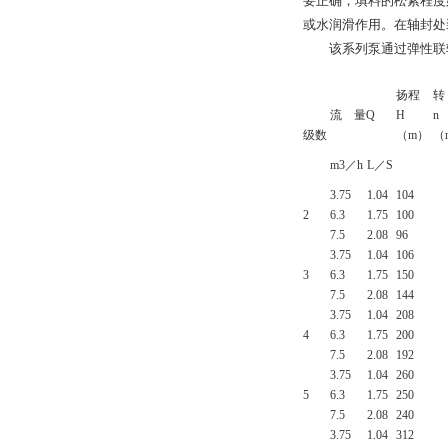
要正确，填料的松紧程度
或水润滑作用。在轴封处
该系列泵通过弹性联轴
扬程
转
流 量Q
H
n
级数
（m）
（
m3／h
L／S
3.75
1.04
104
2
6.3
1.75
100
7.5
2.08
96
3.75
1.04
106
3
6.3
1.75
150
7.5
2.08
144
3.75
1.04
208
4
6.3
1.75
200
7.5
2.08
192
3.75
1.04
260
5
6.3
1.75
250
7.5
2.08
240
3.75
1.04
312