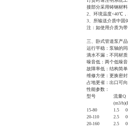
订货时请注明系统工
接部分采用铸钢材料
2、环境温度<40℃，
3、所输送介质中固体
注：如使用介质为带
三、卧式管道泵产品
运行平稳：泵轴的同
滴水不漏：不同材质
噪音低：两个低噪音
故障率低：结构简单
维修方便：更换密封
占地更省：出口可向
性能参数：
型号
流量Q
(m3/h)
(
15-80
1.5
0
20-110
2.5
0
20-160
2.5
0