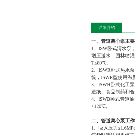
详细介绍
一、管道离心泵主要
1、ISW卧式清水
增压送水，园林喷灌
T≤80℃。
2、ISWR卧式热
统，ISWR型使用温度
3、lSWH卧式化
造纸、食品制药和合成
4、lSWB卧式管
+120℃。
二、管道离心泵工作
1、吸入压力≤1.6M