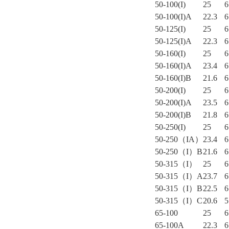
50-100(I)
25
6
50-100(I)A
22.3
6
50-125(I)
25
6
50-125(I)A
22.3
6
50-160(I)
25
6
50-160(I)A
23.4
6
50-160(I)B
21.6
6
50-200(I)
25
6
50-200(I)A
23.5
6
50-200(I)B
21.8
6
50-250(I)
25
6
50-250（IA）
23.4
6
50-250（I）B
21.6
6
50-315（I）
25
6
50-315（I）A
23.7
6
50-315（I）B
22.5
6
50-315（I）C
20.6
5
65-100
25
6
65-100A
22.3
6