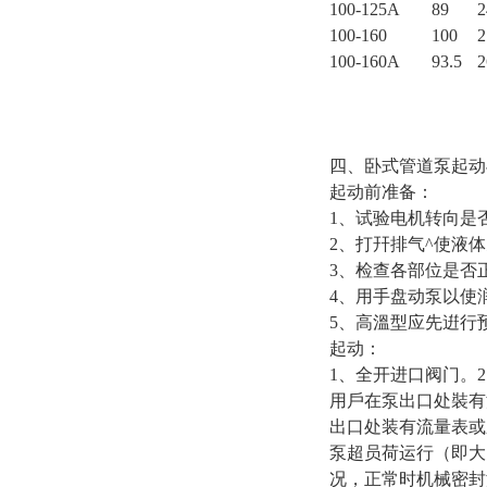
100-125A
89
2
100-160
100
2
100-160A
93.5
2
四、卧式管道泵起动
起动前准备：
1、试验电机转向是
2、打幵排气^使液
3、检查各部位是否
4、用手盘动泵以使
5、高溫型应先逬行
起动：
1、全开进口阀门。
用戶在泵出口处裝有
出口处装有流量表或
泵超员荷运行（即大
况，正常时机械密封