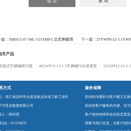
一篇：
XBD2/3.47-50L-125XBD-L立式单级消
下一篇：
25YWP8-22-1.
泵
相关产品
P管道式不锈钢排污泵
40GWP15-15-1.5不锈钢污水管道泵
32GWP12-15
系方式
服务保障
址：浙江省温州市永嘉县瓯北街道三桥工业区
良好的沟通和与客户建立互相
平洋泵业集团有限公司
良好的客户服务的关键。在与
系人：陈利宽
客户保持热情和友好的态度是
QQ：613156876
需要与我们交流，当客户找到