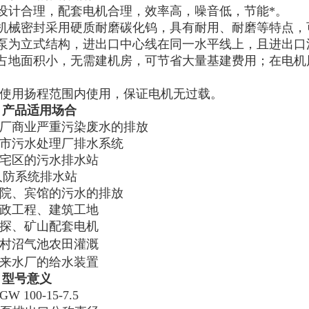
、设计合理，配套电机合理，效率高，噪音低，节能*。
、机械密封采用硬质耐磨碳化钨，具有耐用、耐磨等特点，可
、泵为立式结构，进出口中心线在同一水平线上，且进出口
、占地面积小，无需建机房，可节省大量基建费用；在电机
。
.在使用扬程范围内使用，保证电机无过载。
，产品适用场合
.工厂商业严重污染废水的排放
城市污水处理厂排水系统
住宅区的污水排水站
.人防系统排水站
医院、宾馆的污水的排放
市政工程、建筑工地
勘探、矿山配套电机
村沼气池农田灌溉
自来水厂的给水装置
，型号意义
 GW 100-15-7.5