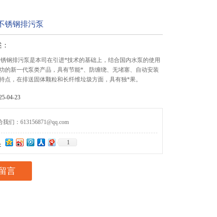
式不锈钢排污泵
述：
不锈钢排污泵是本司在引进*技术的基础上，结合国内水泵的使用
功的新一代泵类产品，具有节能*、防缠绕、无堵塞、自动安装
特点，在排送固体颗粒和长纤维垃圾方面，具有独*果。
-04-23
们：613156871@qq.com
1
：
留言