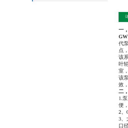
一
G
代
点
该
叶
室
该
效
二
1
便
2、
3
口径