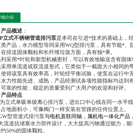
详细介绍
，产品概述
：
WP立式不锈钢管道排污泵
是本司在引进*技术的基础上，
泵类产品，水力模型等同采用WQ型排污泵，具有节能*、
，在排送固体颗粒和长纤维垃圾方面，具有独*果。
系列采用*叶轮和新型机械密封，可以有效地输送含有固体
轮采用单流道或双流道形式，它类似于一截面大小相同的
，使得该泵具有效率高，叶轮经平衡试验，使泵在运行中
泵水力性能先进、成熟，产品经测试各项性能指标均达到有
，可靠的性能，稳定的质量受到广大用户的欢迎和好评。
，产品特点
.泵为立式单吸单级离心排污泵，进出口中心线在同一水平
，占地面积小，可像阀门一样安装在管路的任何位置上。
GW型管道式排污泵
与电机直联同轴，属机电一体化产品
、大流道抗堵塞水力部件设计，大大提高污物通过能力，能
约50%的固体颗粒。