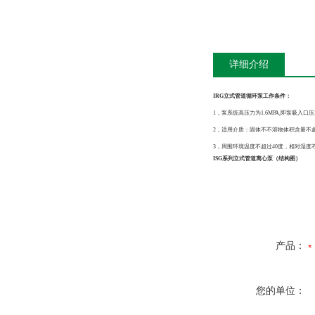
详细介绍
IRG立式管道循环泵工作条件：
1，泵系统高压力为1.6MPA,即泵吸入口压力
2，适用介质：固体不不溶物体积含量不超
3，周围环境温度不超过40度，相对湿度不
ISG系列立式管道离心泵（结构图）
产品：
您的单位：