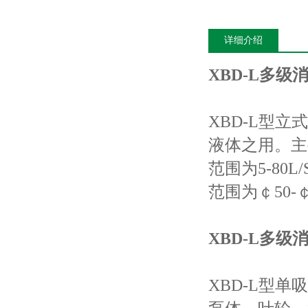
详细介绍
XBD-L多级
XBD-L型
液体之用。主
范围为5-80L
范围为￠50-￠
XBD-L多级
XBD-L型