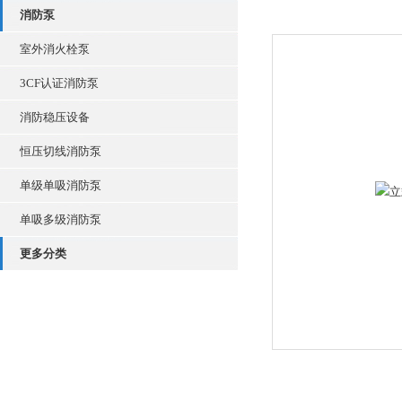
消防泵
室外消火栓泵
3CF认证消防泵
消防稳压设备
恒压切线消防泵
单级单吸消防泵
单吸多级消防泵
更多分类