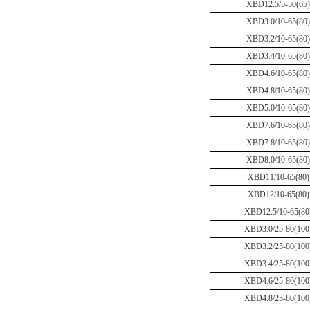
XBD12.5/5-50(65)
XBD3.0/10-65(80)
XBD3.2/10-65(80)
XBD3.4/10-65(80)
XBD4.6/10-65(80)
XBD4.8/10-65(80)
XBD5.0/10-65(80)
XBD7.6/10-65(80)
XBD7.8/10-65(80)
XBD8.0/10-65(80)
XBD11/10-65(80)
XBD12/10-65(80)
XBD12.5/10-65(80
XBD3.0/25-80(100
XBD3.2/25-80(100
XBD3.4/25-80(100
XBD4.6/25-80(100
XBD4.8/25-80(100