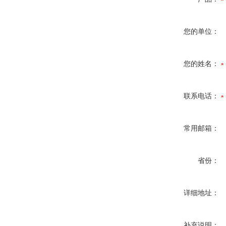
您的单位：
您的姓名：
联系电话：
常用邮箱：
省份：
详细地址：
补充说明：