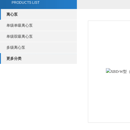
PRODUCTS LIST
离心泵
单级单吸离心泵
单级双吸离心泵
多级离心泵
更多分类