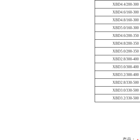
XBD4.4/200-300
XBD4.6/160-300
XBD4.8/160-300
XBD5.0/160-300
XBD4.6/200-350
XBD4.8/200-350
XBD5.0/200-350
XBD2.8/300-400
XBD3.0/300-400
XBD3.2/300-400
XBD2.8/330-500
XBD3.0/330-500
XBD3.2/330-500
产品：