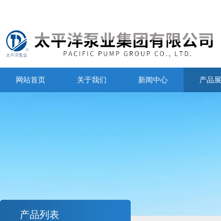
网站首页
关于我们
新闻中心
产品
产品列表