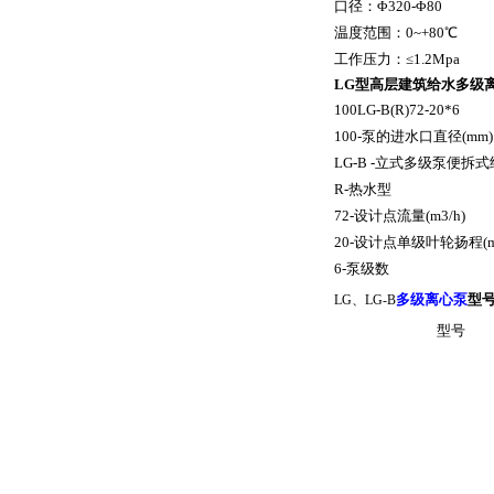
口径：Φ320-Φ80
温度范围：0~+80℃
工作压力：≤1.2Mpa
LG型高层建筑给水
多级
100LG-B(R)72-20*6
100-泵的进水口直径(mm)
LG-B -立式多级泵便拆
R-热水型
72-设计点流量(m3/h)
20-设计点单级叶轮扬程(m
6-泵级数
多级离心泵
型
LG、LG-B
型号